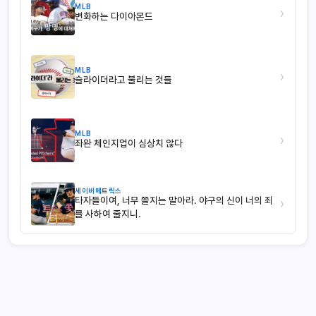
MLB
›
변화하는 다이아몬드
MLB
›
슬라이더라고 불리는 것들
MLB
›
좌완 체인지업이 심상치 않다
세이버메트릭스
타자들이여, 너무 쫄지는 말아라. 야구의 신이 너의 죄
›
를 사하여 줄지니.