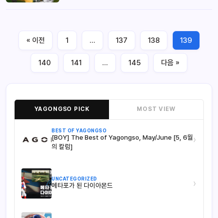
« 이전
1
…
137
138
139
140
141
…
145
다음 »
YAGONGSO PICK
MOST VIEW
BEST OF YAGONGSO
[BOY] The Best of Yagongso, May/June [5, 6월
›
의 칼럼]
UNCATEGORIZED
›
메타포가 된 다이아몬드