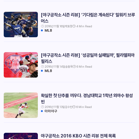
[야구공작소 시즌 리뷰] ‘기다림은 계속된다’ 밀워키 브루
어스
2016년 11월 16일
박효정
4 Min Read
MLB
[야구공작소 시즌 리뷰] ‘성공일까 실패일까’, 필라델피아
필리스
2016년 11월 14일
송동욱
6 Min Read
MLB
확실한 첫 단추를 끼우다. 경남대학교 1학년 외야수 황성
빈
2016년 11월 13일
김수빈
6 Min Read
아마야구
야구공작소 2016 KBO 시즌 리뷰 전체 목록