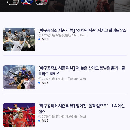
[야구공작소 시즌 리뷰] ‘정체된 시즌’ 시카고 화이트삭스
2016년 11월 20일
봉상훈
5 Min Read
MLB
[야구공작소 시즌 리뷰] 저 높은 산에도 봄날은 올까 – 콜
로라도 로키스
2016년 11월 18일
임선규
5 Min Read
MLB
[야구공작소 시즌 리뷰] 엎어진 ‘돌격 앞으로’ – LA 에인
절스
2016년 11월 17일
박기태
6 Min Read
MLB