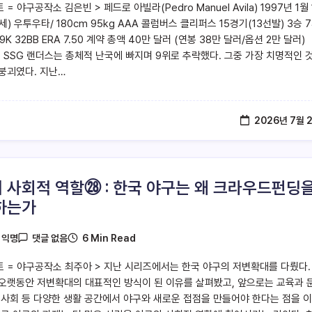
 = 야구공작소 김은빈 > 페드로 아빌라(Pedro Manuel Avila) 1997년 1월 
9세) 우투우타/ 180cm 95kg AAA 콜럼버스 클리퍼스 15경기(13선발) 3승 
9K 32BB ERA 7.50 계약 총액 40만 달러 (연봉 38만 달러/옵션 2만 달러)
은 SSG 랜더스는 총체적 난국에 빠지며 9위로 추락했다. 그중 가장 치명적인 
붕괴였다. 지난…
2026년 7월 
 사회적 역할㉘ : 한국 야구는 왜 크라우드펀딩
하는가
6 Min Read
y
익명
댓글 없음
트 = 야구공작소 최주아 > 지난 시리즈에서는 한국 야구의 저변확대를 다뤘다.
오랫동안 저변확대의 대표적인 방식이 된 이유를 살펴봤고, 앞으로는 교육과 
역사회 등 다양한 생활 공간에서 야구와 새로운 접점을 만들어야 한다는 점을 