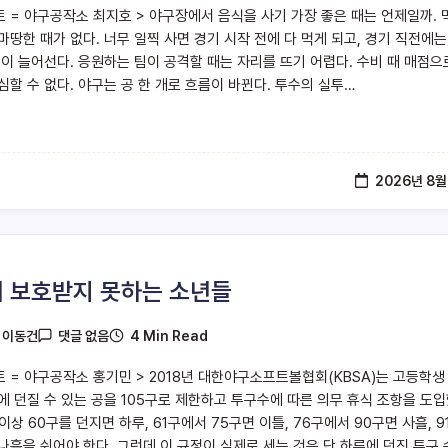
트 = 야구공작소 최지호 > 야구장에서 음식을 사기 가장 좋은 때는 언제일까. 
마땅한 때가 없다. 너무 일찍 사면 경기 시작 전에 다 먹게 되고, 경기 직전에는
줄이 늘어선다. 응원하는 팀이 공격할 때는 자리를 뜨기 어렵다. 수비 때 매점으
심할 수 없다. 야구는 공 한 개로 흐름이 바뀐다. 투수의 실투…
2026년 8월
 보호받지 못하는 소년들
4 Min Read
y
이동건
댓글 없음
트 = 야구공작소 홍기민 > 2018년 대한야구소프트볼협회(KBSA)는 고등학생
에 던질 수 있는 공을 105구로 제한하고 투구수에 따른 의무 휴식 조항을 도
 이상 60구를 던지면 하루, 61구에서 75구면 이틀, 76구에서 90구면 사흘, 9
나흘을 쉬어야 한다. 그런데 이 규정이 실제로 세는 것은 단 하루에 던진 투구