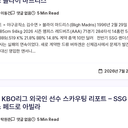
 블라이 마드리스
5 Min Read
y
이동건
댓글 없음
 = 야구공작소 김수연 > 블라이 마드리스(Bligh Madris) 1996년 2월 29일
185cm 94kg 2026 시즌 멤피스 레드버즈(AAA) 71경기 284타석 14홈런 
/.389/.519 K% 21.8% BB% 14.8% 계약 총액 10만 달러 전반기 SSG 랜더
사는 실패의 연속이었다. 새로 계약한 드류 버하겐은 신체검사에서 문제가 발
 대신 영입한 앤서니…
2026년 7월 
6 KBO리그 외국인 선수 스카우팅 리포트 – SSG
 페드로 아빌라
5 Min Read
y
탁원준
댓글 없음