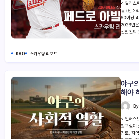
< 일러스트
일 (만 2
60이닝 4
2026년
선발진의 
KBO
스카우팅 리포트
야구의
해야 
B
< 일러스
험교실이 
진로, 지