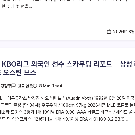
 한 주에 몇 번을…
2026년 8월
6 KBO리그 외국인 선수 스카우팅 리포트 – 삼성
 오스틴 보스
8 Min Read
y
강형주
댓글 없음
 = 야구공작소 박경진 > 오스틴 보스(Austin Voth) 1992년 6월 26일 미국
드몬드 출생 (만 34세) 우투우타 / 188cm 97kg 2026시즌 MLB 토론토 
네소타 트윈스 3경기 1패 10이닝 ERA 9.90 AAA 버팔로 비존스 / 세인트 폴
운드 락 익스프레스 12경기 1승 4패 49.1이닝 ERA 4.01 K/9 8.2 BB/9…