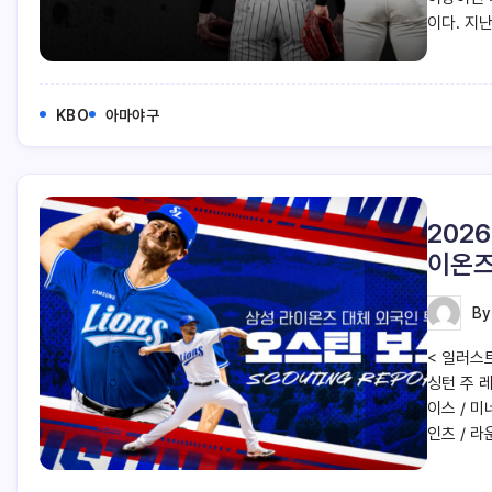
이다. 지난
KBO
아마야구
202
이온즈
B
< 일러스트
싱턴 주 레
이스 / 미
인츠 / 라