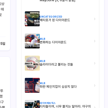
May/June [5, 6월의 칼럼]
막상
 매
로
UNCATEGORIZED
›
메타포가 된 다이아몬드
MLB
›
변화하는 다이아몬드
 5일
MLB
›
슬라이더라고 불리는 것들
MLB
›
좌완 체인지업이 심상치 않다
 투
입했
1구
세이버메트릭스
타자들이여, 너무 쫄지는 말아라. 야구의
›
 수뿐