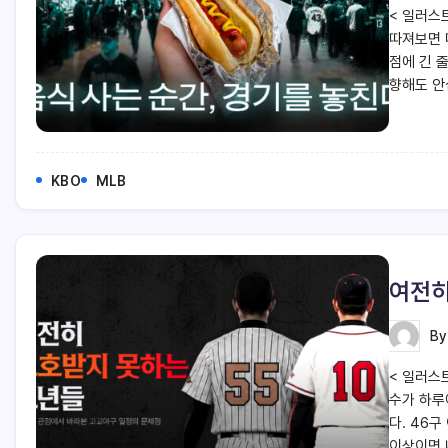
< 일러스
따져보면 
점에 긴 
향해도 안
KBO
MLB
여전히
B
< 일러스
수가 하루
다. 46구
이상이면 