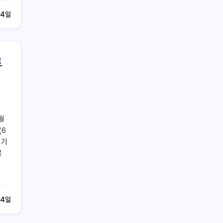
 4일
트
월
(6
경기
봉
 4일