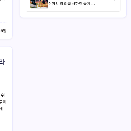
신이 너의 죄를 사하여 줄지니.
 5일
 라
 워
블루제
 세