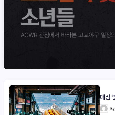
매점 
B