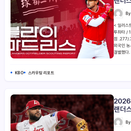
랜더스
B
< 일러스트
투좌타 / 
점 .277
외국인 농
결별했다.
KBO
스카우팅 리포트
202
랜더스
B