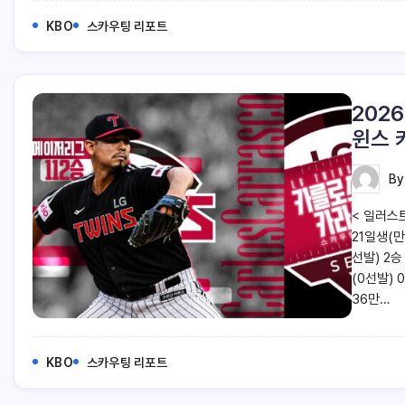
KBO
스카우팅 리포트
202
윈스 
B
< 일러스트
21일생(만
선발) 2승 
(0선발) 0
36만…
KBO
스카우팅 리포트