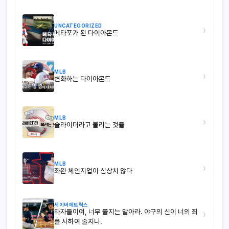
UNCATEGORIZED
›
메타포가 된 다이아몬드
MLB
›
변화하는 다이아몬드
MLB
›
슬라이더라고 불리는 것들
MLB
›
좌완 체인지업이 심상치 않다
세이버메트릭스
타자들이여, 너무 쫄지는 말아라. 야구의 신이 너의 죄
›
를 사하여 줄지니.