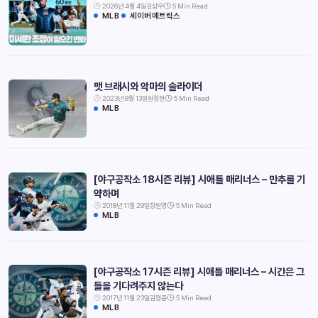
2026년 4월 4일
김상우
5 Min Read
MLB
세이버메트릭스
맷 브래시와 악마의 슬라이더
2023년 8월 13일
원정현
5 Min Read
MLB
[야구공작소 18시즌 리뷰] 시애틀 매리너스 – 만추를 기
약하며
2018년 11월 29일
장원영
5 Min Read
MLB
[야구공작소 17시즌 리뷰] 시애틀 매리너스 – 시간은 그
들을 기다려주지 않는다
2017년 11월 23일
김형준
5 Min Read
MLB