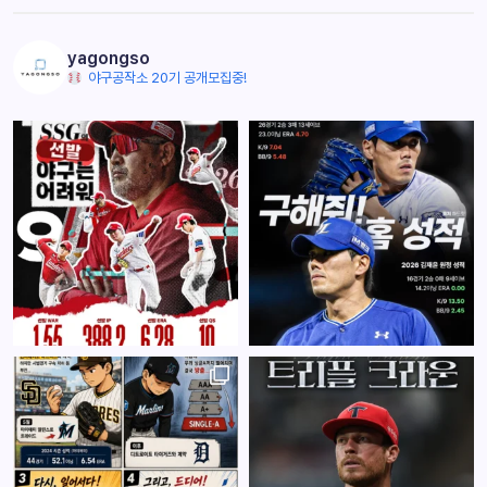
yagongso
야구공작소 20기 공개모집중!