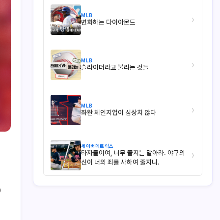
MLB
›
변화하는 다이아몬드
MLB
›
슬라이더라고 불리는 것들
MLB
›
좌완 체인지업이 심상치 않다
세이버메트릭스
타자들이여, 너무 쫄지는 말아라. 야구의
›
신이 너의 죄를 사하여 줄지니.
0