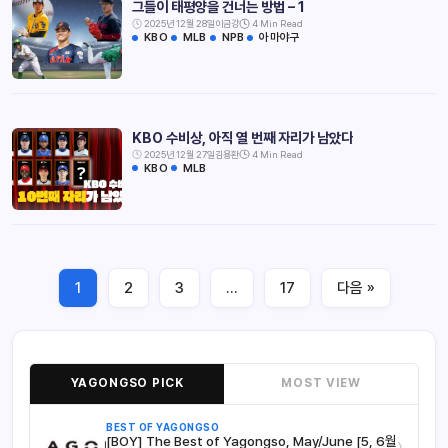
그들이 태평양을 건너는 방법 – 1
2025년 12월 28일
이금강
4 Min Read
KBO
MLB
NPB
아마야구
KBO 수비상, 아직 열 번째 자리가 남았다
2025년 12월 27일
김용환
4 Min Read
KBO
MLB
1
2
3
…
17
다음 »
YAGONGSO PICK
MOST VIEW
BEST OF YAGONGSO
[BOY] The Best of Yagongso, May/June [5, 6월
›