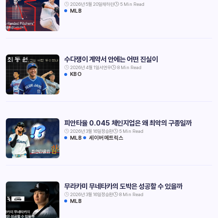
2026년 5월 20일
채하린
5 Min Read
MLB
수다쟁이 계약서 안에는 어떤 진실이
2026년 4월 1일
서연우
8 Min Read
KBO
피안타율 0.045 체인지업은 왜 최악의 구종일까
2026년 3월 16일
정승환
5 Min Read
MLB
세이버메트릭스
무라카미 무네타카의 도박은 성공할 수 있을까
2026년 3월 16일
정승환
8 Min Read
MLB