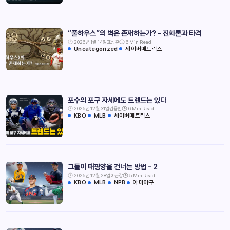
“풀하우스”의 벽은 존재하는가? – 진화론과 타격
2026년 1월 14일
표상훈
6 Min Read
Uncategorized
세이버메트릭스
포수의 포구 자세에도 트렌드는 있다
2025년 12월 31일
김용환
6 Min Read
KBO
MLB
세이버메트릭스
그들이 태평양을 건너는 방법 – 2
2025년 12월 28일
이금강
5 Min Read
KBO
MLB
NPB
아마야구