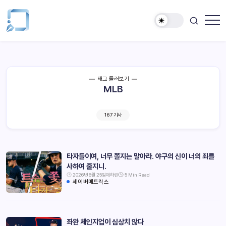
태그 둘러보기
MLB
167 기사
타자들이여, 너무 쫄지는 말아라. 야구의 신이 너의 죄를
사하여 줄지니.
2026년 6월 25일
채하린
5 Min Read
세이버메트릭스
좌완 체인지업이 심상치 않다