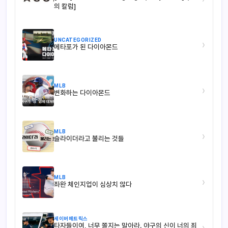
의 칼럼]
UNCATEGORIZED
›
메타포가 된 다이아몬드
MLB
›
변화하는 다이아몬드
MLB
›
슬라이더라고 불리는 것들
MLB
›
좌완 체인지업이 심상치 않다
세이버메트릭스
타자들이여, 너무 쫄지는 말아라. 야구의 신이 너의 죄
›