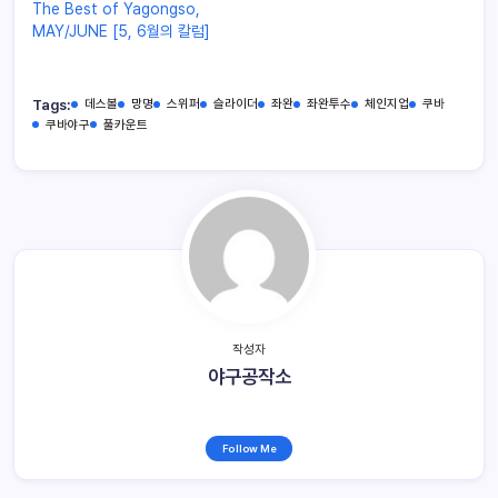
The Best of Yagongso,
MAY/JUNE [5, 6월의 칼럼]
Tags:
데스볼
망명
스위퍼
슬라이더
좌완
좌완투수
체인지업
쿠바
쿠바야구
풀카운트
작성자
야구공작소
Follow Me