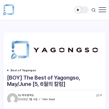
Best of Yagongso
[BOY] The Best of Yagongso,
May/June [5, 6월의 칼럼]
By
야구공작소
0
2026년 7월 4일
1 Min Read