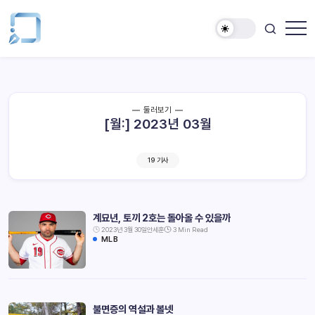
둘러보기
[월:]
2023년 03월
19 기사
계묘년, 토끼 2호는 돌아올 수 있을까
2023년 3월 30일
안세훈
3 Min Read
MLB
불면증의 역설과 볼넷