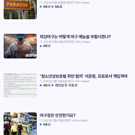
2023년 3월 30일
정세윤
3 Min Read
KBO
MLB
최강야구는 어떻게 야구 예능을 부활시켰나?
2023년 3월 29일
조훈희
4 Min Read
KBO
‘청소년성보호법 위반 혐의’ 서준원, 프로로서 책임져야
2023년 3월 29일
한민희
1 Min Read
KBO
레인보우 리포트
야구장은 안전한가요?
2023년 3월 28일
익명
4 Min Read
KBO