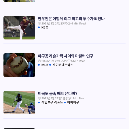
안우진은 어떻게 리그 최고의 투수가 되었나
2023년 3월 27일
홍휘주
4 Min Read
KBO
야구공과 손가락 사이의 마찰력 연구
2023년 3월 25일
오연우
5 Min Read
MLB
세이버메트릭스
미국도 금속 배트 쓴다며?
2023년 3월 22일
이금강
1 Min Read
레인보우 리포트
아마야구