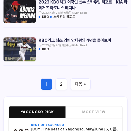
2023 KBO리그 외국인 선수 스카우팅 리포트 – KIA 타
이거즈 아도니스 메디나
2023년 3월 21일
송동욱
4 Min Read
KBO
스카우팅 리포트
KBO리그 최초 외인 안타왕의 4년을 돌아보며
2023년 3월 20일
이승주
6 Min Read
KBO
1
2
다음 »
YAGONGSO PICK
MOST VIEW
BEST OF YAGONGSO
[BOY] The Best of Yagongso, May/June [5, 6월
›