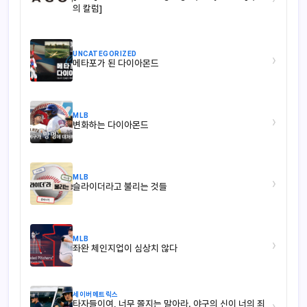
의 칼럼]
UNCATEGORIZED
›
메타포가 된 다이아몬드
MLB
›
변화하는 다이아몬드
MLB
›
슬라이더라고 불리는 것들
MLB
›
좌완 체인지업이 심상치 않다
세이버메트릭스
타자들이여, 너무 쫄지는 말아라. 야구의 신이 너의 죄
›