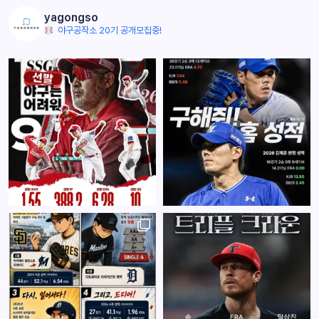
yagongso
야구공작소 20기 공개모집중!