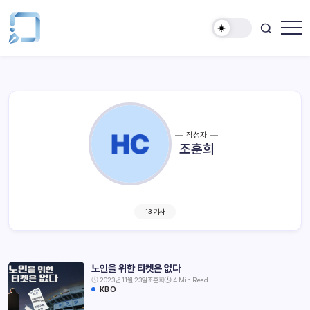
작성자
조훈희
13 기사
노인을 위한 티켓은 없다
2023년 11월 23일
조훈희
4 Min Read
KBO