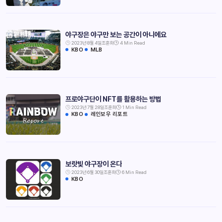
야구장은 야구만 보는 공간이 아니에요
2023년 8월 4일
조훈희
4 Min Read
KBO
MLB
프로야구단이 NFT를 활용하는 방법
2023년 7월 28일
조훈희
1 Min Read
KBO
레인보우 리포트
보랏빛 야구장이 온다
2023년 6월 30일
조훈희
6 Min Read
KBO