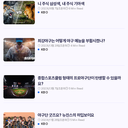
니 주식 삼성색, 내 주식 기아색
2023년 6월 7일
조훈희
6 Min Read
KBO
최강야구는 어떻게 야구 예능을 부활시켰나?
2023년 3월 29일
조훈희
4 Min Read
KBO
종합스포츠클럽 형태의 프로야구단이 탄생할 수 있을까
요?
2023년 3월 7일
조훈희
5 Min Read
KBO
야구단 굿즈요? 뉴진스의 하입보이요
2023년 1월 26일
조훈희
5 Min Read
KBO