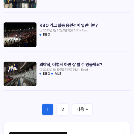
KBO 리그 합동 응원전이 열린다면?
2023년 1월 20일
조훈희
5 Min Read
KBO
외야석, 어떻게 하면 잘 팔 수 있을까요?
2023년 1월 19일
조훈희
5 Min Read
KBO
MLB
1
2
다음 »