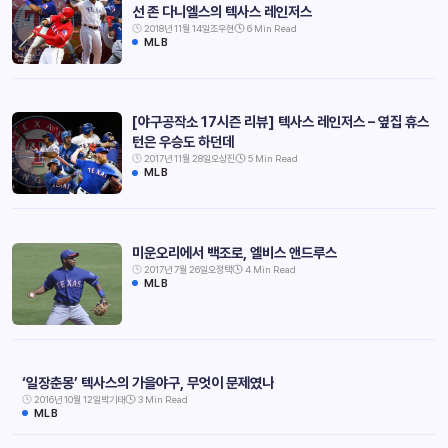
선 존 다니엘스의 텍사스 레인저스
2018년 11월 14일
조우현
6 Min Read
MLB
[야구공작소 17시즌 리뷰] 텍사스 레인저스 – 옆집 휴스
턴은 우승도 하던데
2017년 11월 28일
오상진
5 Min Read
MLB
미운오리에서 백조로, 엘비스 앤드루스
2017년 7월 26일
오정택
4 Min Read
MLB
‘일장춘몽’ 텍사스의 가을야구, 무엇이 문제였나
2016년 10월 12일
박기태
3 Min Read
MLB