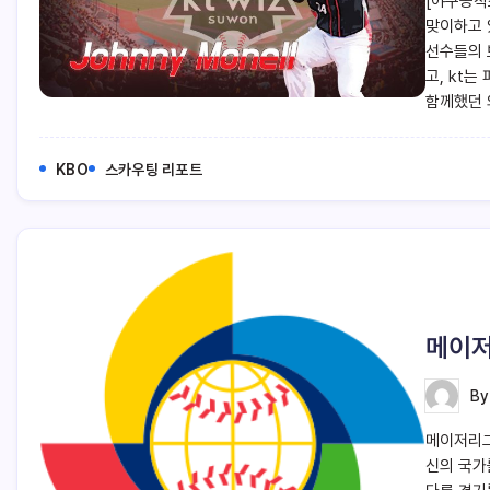
[야구공작
맞이하고 
선수들의 
고, kt
함께했던 
KBO
스카우팅 리포트
메이저
B
메이저리그
신의 국가