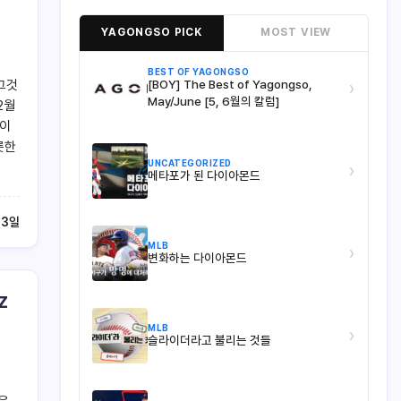
YAGONGSO PICK
MOST VIEW
BEST OF YAGONGSO
그것
[BOY] The Best of Yagongso,
›
May/June [5, 6월의 칼럼]
2월
 이
롯한
UNCATEGORIZED
›
메타포가 된 다이아몬드
23일
MLB
›
변화하는 다이아몬드
z
MLB
›
슬라이더라고 불리는 것들