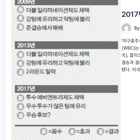
201
B
‘야구종주
(WBC)는
국), 할
결승과 결
됐다. 미