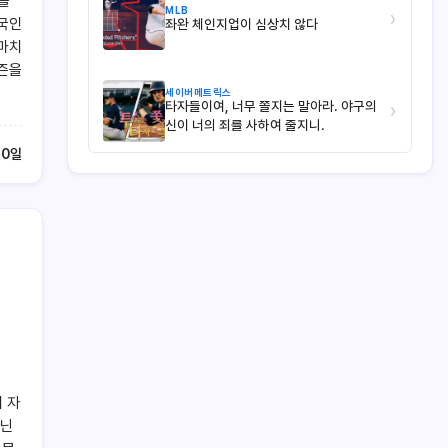
을
MLB
›
외국인
좌완 체인지업이 심상치 않다
 마치
시즌을
세이버메트릭스
타자들이여, 너무 쫄지는 말아라. 야구의
›
신이 너의 죄를 사하여 줄지니.
20일
 자
아닌