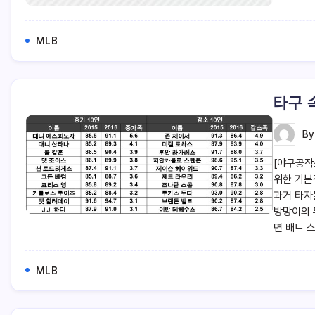
MLB
타구 
B
[야구공작
위한 기본
과거 타자
방망이의 
면 배트 
MLB