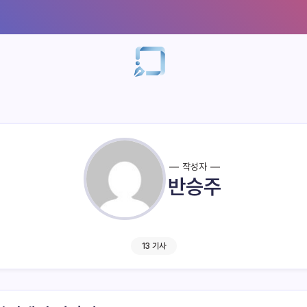
작성자
반승주
13 기사