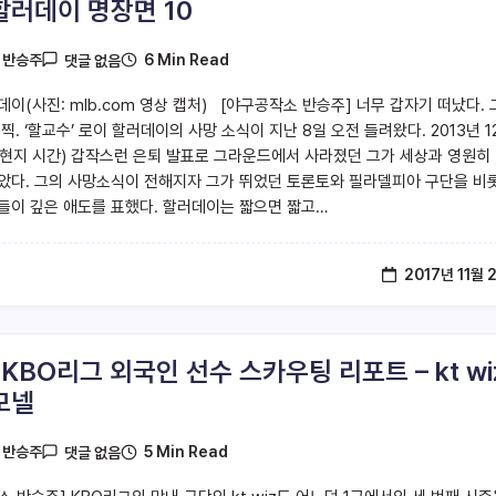
할러데이 명장면 10
6 Min Read
y
반승주
댓글 없음
데이(사진: mlb.com 영상 캡처) [야구공작소 반승주] 너무 갑자기 떠났다. 
찍. ‘할교수’ 로이 할러데이의 사망 소식이 지난 8일 오전 들려왔다. 2013년 1
 현지 시간) 갑작스런 은퇴 발표로 그라운드에서 사라졌던 그가 세상과 영원히
았다. 그의 사망소식이 전해지자 그가 뛰었던 토론토와 필라델피아 구단을 비
들이 깊은 애도를 표했다. 할러데이는 짧으면 짧고…
2017년 11월 
 KBO리그 외국인 선수 스카우팅 리포트 – kt wi
모넬
5 Min Read
y
반승주
댓글 없음