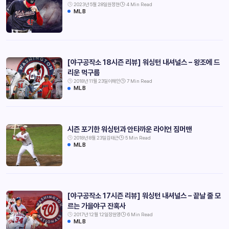
2023년 5월 28일
원정현
4 Min Read
MLB
[야구공작소 18시즌 리뷰] 워싱턴 내셔널스 – 왕조에 드
리운 먹구름
2018년 11월 23일
이해인
7 Min Read
MLB
시즌 포기한 워싱턴과 안타까운 라이언 짐머맨
2018년 8월 23일
김태근
5 Min Read
MLB
[야구공작소 17시즌 리뷰] 워싱턴 내셔널스 – 끝날 줄 모
르는 가을야구 잔혹사
2017년 12월 12일
장원영
6 Min Read
MLB