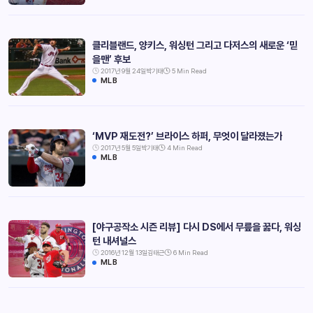
클리블랜드, 양키스, 워싱턴 그리고 다저스의 새로운 ‘믿
을맨’ 후보
2017년 9월 24일
박기태
5 Min Read
MLB
‘MVP 재도전?’ 브라이스 하퍼, 무엇이 달라졌는가
2017년 5월 5일
박기태
4 Min Read
MLB
[야구공작소 시즌 리뷰] 다시 DS에서 무릎을 꿇다, 워싱
턴 내셔널스
2016년 12월 13일
김태근
6 Min Read
MLB