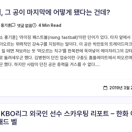
, 그 공이 마지막에 어떻게 됐다는 건데?
4 Min Read
y
홍기훈
댓글 없음
 홍기훈] ‘라이징 패스트볼(rising fastball)’이란 단어가 있다. 타자 앞에서
아오르는 위력적인 강속구를 지칭하는 말이다. 이 공은 박찬호의 트레이드마
. 칠 테면 쳐보라는 듯 ‘떠오르는 직구’를 한복판에 욱여넣어 메이저리그의 강
로 돌려세우곤 했다. 김병현이 던진 업슛이란 구종도 홈플레이트에서 떠오르며
곤 했다. 하지만 사람이 던진 공은 중력을 거스를 수 없다.…
2019년 3월 
9 KBO리그 외국인 선수 스카우팅 리포트 – 한화 
채드 벨