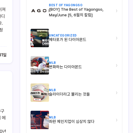
BEST OF YAGONGSO
떨어져
[BOY] The Best of Yagongso,
›
May/June [5, 6월의 칼럼]
마디
.
정
UNCATEGORIZED
›
메타포가 된 다이아몬드
31일
MLB
›
변화하는 다이아몬드
MLB
›
슬라이더라고 불리는 것들
야구
 메
MLB
›
좌완 체인지업이 심상치 않다
00년