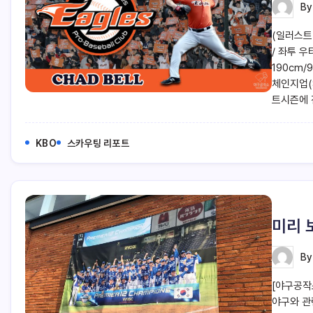
B
(일러스트=
/ 좌투 우
190cm/
체인지업(
트시즌에 
KBO
스카우팅 리포트
미리 
B
[야구공작
야구와 관