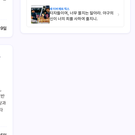
세이버메트릭스
타자들이여, 너무 쫄지는 말아라. 야구의
›
신이 너의 죄를 사하여 줄지니.
29일
트
,
절반
상과
타