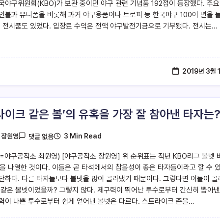
국야구위원회(KBO)가 보관 중이던 야구 관련 기념품 192점이 등장했다. 주요
인볼과 유니폼을 비롯해 과거 야구용품이나 트로피 등 한국야구 100여 년을 
는 전시품도 있었다. 입장료 수익은 전액 야구발전기금으로 기부됐다. 전시는…
2019년 3월 
라이크 같은 볼’의 유혹을 가장 잘 참아낸 타자는
3 Min Read
y
장원영
댓글 없음
=야구공작소 최원영) [야구공작소 장원영] 위 순위표는 작년 KBO리그 볼넷 
명을 나열한 것이다. 이들은 곧 타석에서의 참을성이 좋은 타자들이라고 할 수 있
단하다. 다른 타자들보다 볼넷을 많이 골라냈기 때문이다. 그렇다면 이들이 
 같은 볼넷이었을까? 그렇지 않다. 제구력이 뛰어난 투수로부터 간신히 뽑아낸
력이 나쁜 투수로부터 쉽게 얻어낸 볼넷은 다르다. 스트라이크 존을…