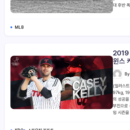
대 후반 
MLB
201
윈스 
B
(일러스트=
97kg, 
의 성공을
부진으로 
임 시즌을