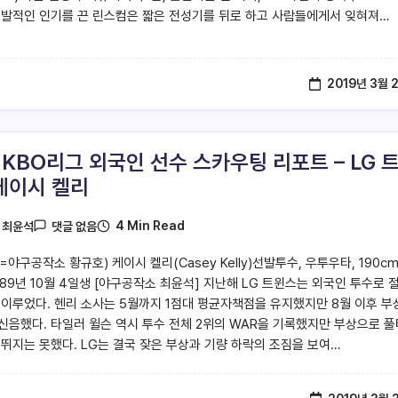
폭발적인 인기를 끈 린스컴은 짧은 전성기를 뒤로 하고 사람들에게서 잊혀져…
2019년 3월 
9 KBO리그 외국인 선수 스카우팅 리포트 – LG 
케이시 켈리
4 Min Read
y
최윤석
댓글 없음
야구공작소 황규호) 케이시 켈리(Casey Kelly)선발투수, 우투우타, 190cm
1989년 10월 4일생 [야구공작소 최윤석] 지난해 LG 트윈스는 외국인 투수로 
 이루었다. 헨리 소사는 5월까지 1점대 평균자책점을 유지했지만 8월 이후 부
신음했다. 타일러 윌슨 역시 투수 전체 2위의 WAR을 기록했지만 부상으로 풀
 뛰지는 못했다. LG는 결국 잦은 부상과 기량 하락의 조짐을 보여…