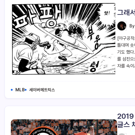
그래서
B
[야구공작소
틀대며 솟
기도 했다
를 삼진으
자를 속이
MLB
세이버메트릭스
201
글스 