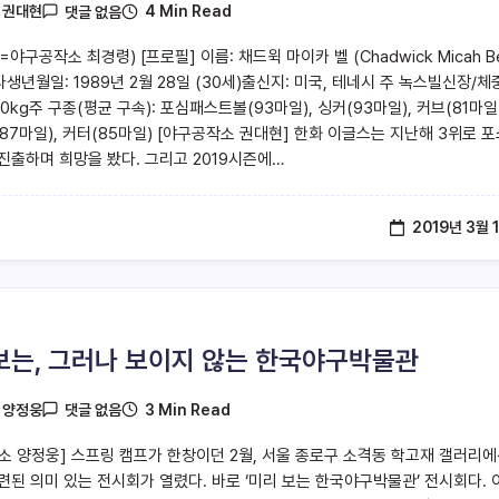
4 Min Read
y
권대현
댓글 없음
야구공작소 최경령) [프로필] 이름: 채드윅 마이카 벨 (Chadwick Micah Bel
타생년월일: 1989년 2월 28일 (30세)출신지: 미국, 테네시 주 녹스빌신장/체
90kg주 구종(평균 구속): 포심패스트볼(93마일), 싱커(93마일), 커브(81마일)
87마일), 커터(85마일) [야구공작소 권대현] 한화 이글스는 지난해 3위로 포
진출하며 희망을 봤다. 그리고 2019시즌에…
2019년 3월 
보는, 그러나 보이지 않는 한국야구박물관
3 Min Read
y
양정웅
댓글 없음
소 양정웅] 스프링 캠프가 한창이던 2월, 서울 종로구 소격동 학고재 갤러리
련된 의미 있는 전시회가 열렸다. 바로 ‘미리 보는 한국야구박물관’ 전시회다. 