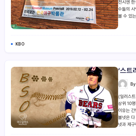
전시엔 한
수들의 사
볼 수 있
KBO
‘스트
B
(일러스트
상위 10
이유는 간
볼넷은 다
넷과 제구