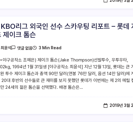
2019년 3월 
9 KBO리그 외국인 선수 스카우팅 리포트 – 롯데 
 제이크 톰슨
3 Min Read
y
최윤석
댓글 없음
=야구공작소 조예은) 제이크 톰슨(Jake Thompson)선발투수, 우투우타,
 102kg, 1994년 1월 31일생 [야구공작소 최윤석] 지난 12월 13일, 롯데는 큰
완 투수 제이크 톰슨과 총액 90만 달러(연봉 76만 달러, 옵션 14만 달러)에 
근 20대 후반의 선수들로 큰 재미를 보지 못했던 롯데가 이번에는 제 2의 메릴 
 만 24세의 젊은 톰슨을 선택했다. 배경 톰슨은…
2019년 3월 