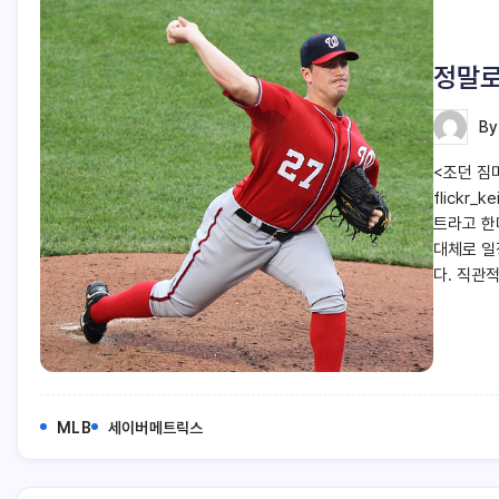
정말로
B
<조던 짐
flickr
트라고 한
대체로 일
다. 직관
MLB
세이버메트릭스