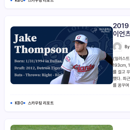
KBO
스카우팅 리포트
201
이언츠
B
(일러스트
193cm,
를 걸고 우
했다. 최
를 꿈꾸며
KBO
스카우팅 리포트