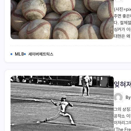
(사진=pi
주면 좋은
다. 절체
싱커가 이
대현은 왜
MLB
세이버메트릭스
잊혀져
B
그의 상징과
공작소 이
이저리그의
(The F