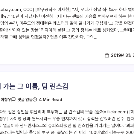
xabay.com, CCO) [야구공작소 이재현] ”자, 오다가 정말 직각으로 하나 
데요.” 10년이 지났지만 여전히 국내 야구 팬들의 가슴을 벅차오르게 하는 한
절명의 순간, 마운드의 정대현은 캐스터의 말이 끝나기가 무섭게 ‘그 공’을 던졌다
끌어낸 ‘이유 있는 땅볼’ 직각이라 불린 그 공의 정체는 바로 싱커였다. 그런데 
 하필 그때 싱커를 던졌을까? 답은 아주 간단하다. 그의…
2019년 3월 
 가는 그 이름, 팀 린스컴
4 Min Read
y
이창우
댓글 없음
도 같은 장발을 휘날리며 역투하는 팀 린스컴의 모습 (출처=flickr.com) [
창우] 사이영 상과 월드시리즈 우승 반지까지 갖고 종적을 감춰버린 선수. 한때
 얼굴이자 샌프란시스코의 슈퍼스타였던 팀 린스컴을 가리키는 말이다. ‘괴짜
reak)’라는 별명과 특유의 투구 폼, 흩날리는 긴 머리, 100마일의 강속구로 20