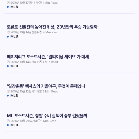
2016년 10월 17일
임선규
1 Min Read
MLB
토론토 선발진의 높아진 위상, 23년만의 우승 가능할까
2016년 10월 14일
반승주
4 Min Read
MLB
메이저리그 포스트시즌, ‘멀티이닝 세이브’가 대세
2016년 10월 14일
반승주
1 Min Read
MLB
‘일장춘몽’ 텍사스의 가을야구, 무엇이 문제였나
2016년 10월 12일
박기태
3 Min Read
MLB
ML 포스트시즌, 정말 수비 실책이 승부 갈랐을까
2016년 10월 7일
박기태
1 Min Read
MLB