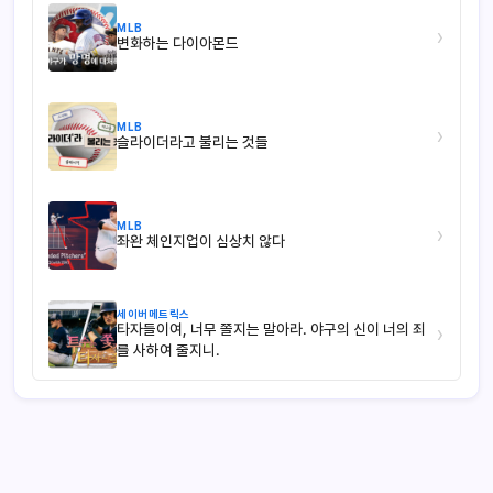
MLB
›
변화하는 다이아몬드
MLB
›
슬라이더라고 불리는 것들
MLB
›
좌완 체인지업이 심상치 않다
세이버메트릭스
타자들이여, 너무 쫄지는 말아라. 야구의 신이 너의 죄
›
를 사하여 줄지니.