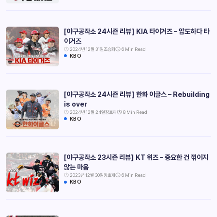
[야구공작소 24시즌 리뷰] KIA 타이거즈 – 압도하다 타
이거즈
2024년 12월 31일
조승화
6 Min Read
KBO
[야구공작소 24시즌 리뷰] 한화 이글스 – Rebuilding
is over
2024년 12월 24일
장호재
8 Min Read
KBO
[야구공작소 23시즌 리뷰] KT 위즈 – 중요한 건 꺾이지
않는 마음
2023년 12월 30일
장호재
6 Min Read
KBO