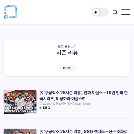
태그 둘러보기
시즌 리뷰
12 기사
[야구공작소 25시즌 리뷰] 한화 이글스 – 19년 만의 한
국시리즈, 비상하라 이글스여
2025년 12월 30일
박경현
6 Min Read
KBO
[야구공작소 25시즌 리뷰] SSG 랜더스 – 신구 조화로