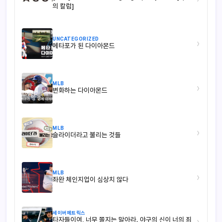
의 칼럼]
UNCATEGORIZED
›
메타포가 된 다이아몬드
MLB
›
변화하는 다이아몬드
MLB
›
슬라이더라고 불리는 것들
MLB
›
좌완 체인지업이 심상치 않다
세이버메트릭스
타자들이여, 너무 쫄지는 말아라. 야구의 신이 너의 죄
›