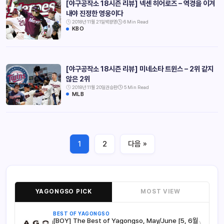
[야구공작소 18시즌 리뷰] 넥센 히어로즈 – 역경을 이겨
내야 진정한 영웅이다
2018년 11월 21일
박광영
6 Min Read
KBO
[야구공작소 18시즌 리뷰] 미네소타 트윈스 – 2위 같지
않은 2위
2018년 11월 20일
권승환
5 Min Read
MLB
1
2
다음 »
YAGONGSO PICK
MOST VIEW
BEST OF YAGONGSO
[BOY] The Best of Yagongso, May/June [5, 6월
›