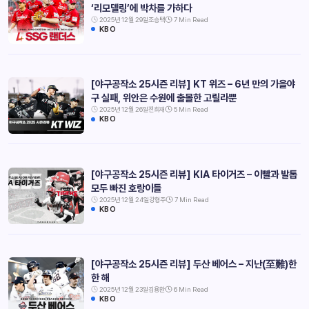
‘리모델링’에 박차를 가하다
2025년 12월 29일
조승택
7 Min Read
KBO
[야구공작소 25시즌 리뷰] KT 위즈 – 6년 만의 가을야
구 실패, 위안은 수원에 출몰한 고릴라뿐
2025년 12월 26일
전희재
5 Min Read
KBO
[야구공작소 25시즌 리뷰] KIA 타이거즈 – 이빨과 발톱
모두 빠진 호랑이들
2025년 12월 24일
강형주
7 Min Read
KBO
[야구공작소 25시즌 리뷰] 두산 베어스 – 지난(至難)한
한 해
2025년 12월 23일
김용환
6 Min Read
KBO