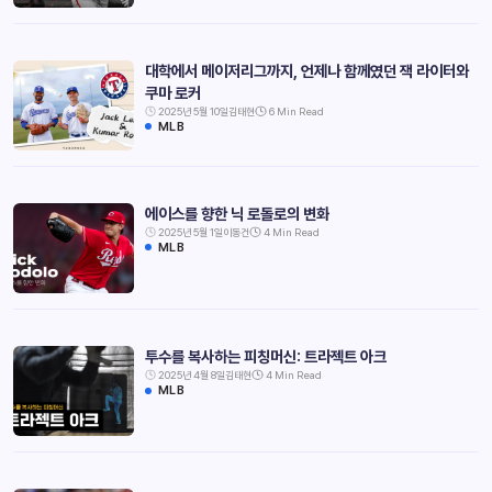
대학에서 메이저리그까지, 언제나 함께였던 잭 라이터와
쿠마 로커
2025년 5월 10일
김태현
6 Min Read
MLB
에이스를 향한 닉 로돌로의 변화
2025년 5월 1일
이동건
4 Min Read
MLB
투수를 복사하는 피칭머신: 트라젝트 아크
2025년 4월 8일
김태현
4 Min Read
MLB