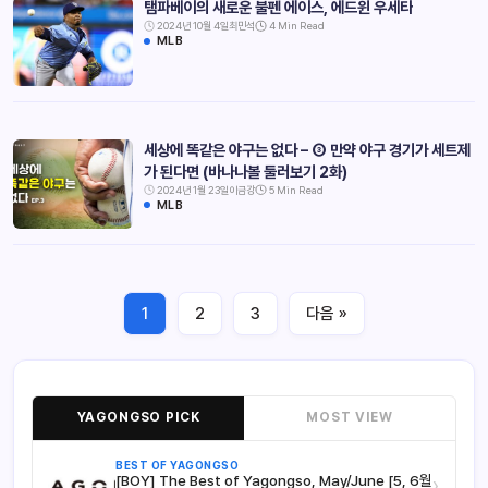
탬파베이의 새로운 불펜 에이스, 에드윈 우세타
2024년 10월 4일
최민석
4 Min Read
MLB
세상에 똑같은 야구는 없다 – ③ 만약 야구 경기가 세트제
가 된다면 (바나나볼 둘러보기 2화)
2024년 1월 23일
이금강
5 Min Read
MLB
1
2
3
다음 »
YAGONGSO PICK
MOST VIEW
BEST OF YAGONGSO
[BOY] The Best of Yagongso, May/June [5, 6월
›