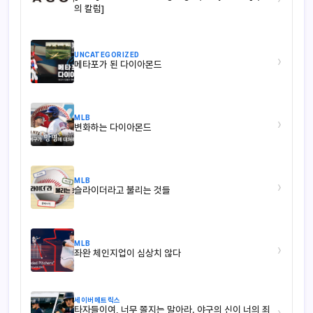
의 칼럼]
UNCATEGORIZED
›
메타포가 된 다이아몬드
MLB
›
변화하는 다이아몬드
MLB
›
슬라이더라고 불리는 것들
MLB
›
좌완 체인지업이 심상치 않다
세이버메트릭스
타자들이여, 너무 쫄지는 말아라. 야구의 신이 너의 죄
›