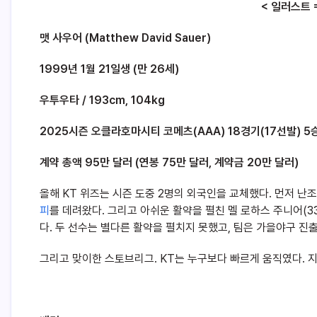
< 일러스트 
맷 사우어 (Matthew David Sauer)
1999년 1월 21일생 (만 26세)
우투우타 / 193cm, 104kg
2025시즌 오클라호마시티 코메츠(AAA) 18경기(17선발) 5승 5
계약 총액 95만 달러 (연봉 75만 달러, 계약금 20만 달러)
올해 KT 위즈는 시즌 도중 2명의 외국인을 교체했다. 먼저 난조
피
를 데려왔다. 그리고 아쉬운 활약을 펼친 멜 로하스 주니어(331
다. 두 선수는 별다른 활약을 펼치지 못했고, 팀은 가을야구 진
그리고 맞이한 스토브리그. KT는 누구보다 빠르게 움직였다. 지난