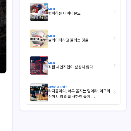
MLB
›
변화하는 다이아몬드
MLB
›
슬라이더라고 불리는 것들
MLB
›
좌완 체인지업이 심상치 않다
세이버메트릭스
타자들이여, 너무 쫄지는 말아라. 야구의
›
신이 너의 죄를 사하여 줄지니.
0