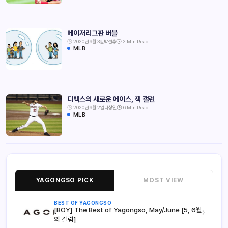
메이저리그판 버블
2020년 9월 3일
박선후
2 Min Read
MLB
디백스의 새로운 에이스, 잭 갤런
2020년 9월 2일
나상인
6 Min Read
MLB
YAGONGSO PICK
MOST VIEW
BEST OF YAGONGSO
[BOY] The Best of Yagongso, May/June [5, 6월
›
의 칼럼]