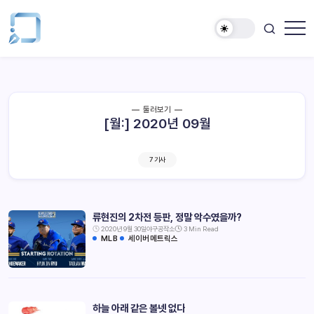
둘러보기
[월:]
2020년 09월
7 기사
류현진의 2차전 등판, 정말 악수였을까?
2020년 9월 30일
야구공작소
3 Min Read
MLB
세이버메트릭스
하늘 아래 같은 볼넷 없다