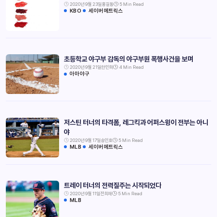
2020년 9월 23일
홍길동
5 Min Read
KBO
세이버메트릭스
초등학교 야구부 감독의 야구부원 폭행사건을 보며
2020년 9월 21일
한민희
4 Min Read
아마야구
저스틴 터너의 타격폼, 레그킥과 어퍼스윙이 전부는 아니
야
2020년 9월 17일
송인호
5 Min Read
MLB
세이버메트릭스
트레이 터너의 전력질주는 시작되었다
2020년 9월 11일
전희재
5 Min Read
MLB