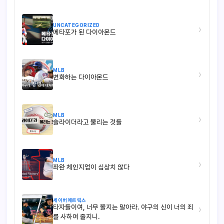
UNCATEGORIZED
›
메타포가 된 다이아몬드
MLB
›
변화하는 다이아몬드
MLB
›
슬라이더라고 불리는 것들
MLB
›
좌완 체인지업이 심상치 않다
세이버메트릭스
타자들이여, 너무 쫄지는 말아라. 야구의 신이 너의 죄
›
를 사하여 줄지니.