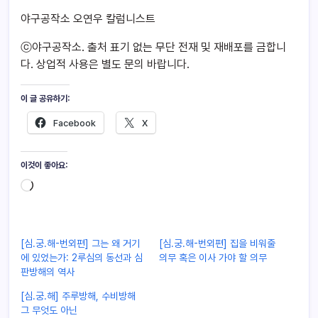
야구공작소 오연우 칼럼니스트
ⓒ야구공작소. 출처 표기 없는 무단 전재 및 재배포를 금합니
다. 상업적 사용은 별도 문의 바랍니다.
이 글 공유하기:
Facebook
X
이것이 좋아요:
[심.궁.해-번외편] 그는 왜 거기
[심.궁.해-번외편] 집을 비워줄
에 있었는가: 2루심의 동선과 심
의무 혹은 이사 가야 할 의무
판방해의 역사
[심.궁.해] 주루방해, 수비방해
그 무엇도 아닌