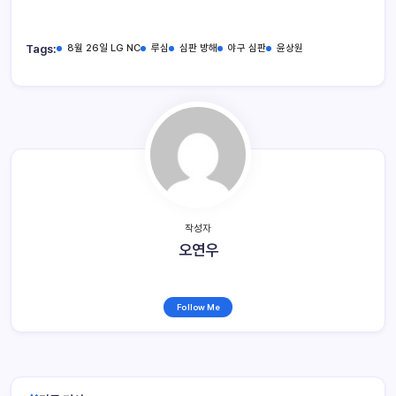
Tags:
8월 26일 LG NC
루심
심판 방해
야구 심판
윤상원
작성자
오연우
Follow Me