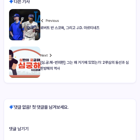
다른 기사
Previous
로버트 반 스코욕, 그리고 J.D. 마르티네즈
Next
[심.궁.해-번외편] 그는 왜 거기에 있었는가: 2루심의 동선과 심
판방해의 역사
댓글 없음! 첫 댓글을 남겨보세요.
댓글 남기기