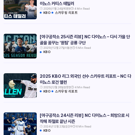
이노스 커티스 테일러
2026년 1월 24일
박경현
4 Min Read
KBO
스카우팅 리포트
[야구공작소 25시즌 리뷰] NC 다이노스 – 다시 가을 단
골을 꿈꾸는 ‘원팀’ 공룡 구단
2025년 12월 27일
이동건
5 Min Read
KBO
2025 KBO 리그 외국인 선수 스카우트 리포트 – NC 다
이노스 로건 앨런
2025년 2월 26일
원정현
4 Min Read
KBO
스카우팅 리포트
[야구공작소 24시즌 리뷰] NC 다이노스 – 희망으로 시
작해 좌절로 끝난 시즌
2024년 12월 23일
김건우
6 Min Read
KBO