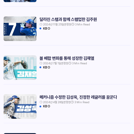
달라진 스텝과 함께 스텝업한 김주원
2024년 11월 25일
문정현
3 Min Read
KBO
볼 배합 변화를 통해 성장한 김재열
2024년 7월 1일
문정현
3 Min Read
KBO
메커니즘 수정한 김성욱, 진정한 레귤러를 꿈꾼다
2024년 4월 28일
문정현
3 Min Read
KBO