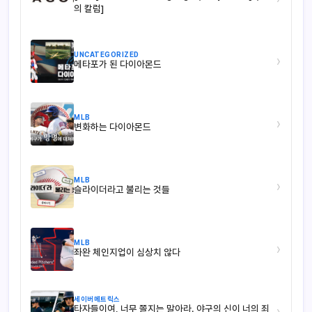
의 칼럼]
UNCATEGORIZED
›
메타포가 된 다이아몬드
MLB
›
변화하는 다이아몬드
MLB
›
슬라이더라고 불리는 것들
MLB
›
좌완 체인지업이 심상치 않다
세이버메트릭스
타자들이여, 너무 쫄지는 말아라. 야구의 신이 너의 죄
›