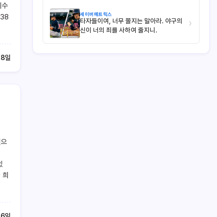
네수
세이버메트릭스
38
타자들이여, 너무 쫄지는 말아라. 야구의
›
신이 너의 죄를 사하여 줄지니.
18일
언으
있
 희
16일