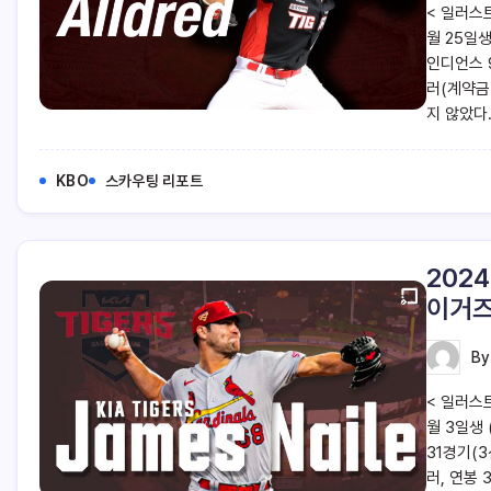
< 일러스트
월 25일생
인디언스 9
러(계약금
지 않았다.
KBO
스카우팅 리포트
202
이거즈
B
< 일러스트
월 3일생 
31경기(3
러, 연봉 