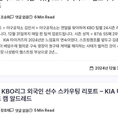
즈
6 Min Read
y
조승화
댓글 없음
트 = 야구공작소 김민서 > 야구공작소는 연말을 맞이하여 KBO 팀별 24시즌 
다. 12월 31일까지 매일 한 팀씩 업로드됩니다. 시즌 성적 = 87승 55패 2무
위) KIA 타이거즈의 2024년은 느낌표의 연속이었다. 스프링캠프를 앞두고 김
이 배임수재 혐의로 구속 영장이 청구돼 계약을 해지하는 사태가 벌어진 것이
주장 나성범이 햄스트링 부상으로 2년…
2024년 12월 
4 KBO리그 외국인 선수 스카우팅 리포트 – KIA
 캠 알드레드
5 Min Read
y
장호재
댓글 없음