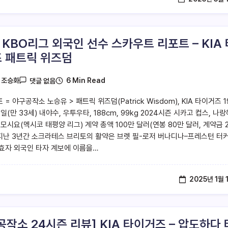
5 KBO리그 외국인 선수 스카우트 리포트 – KIA 
 패트릭 위즈덤
6 Min Read
y
조승화
댓글 없음
 = 야구공작소 노승유 > 패트릭 위즈덤(Patrick Wisdom), KIA 타이거즈 1
7일(만 33세) 내야수, 우투우타, 188cm, 99kg 2024시즌 시카고 컵스, 나
모시요(멕시코 태평양 리그) 계약 총액 100만 달러(연봉 80만 달러, 계약금 
 지난 3년간 소크라테스 브리토의 활약은 브렛 필-로저 버나디나–프레스턴 터
효자 외국인 타자 계보에 이름을…
2025년 1월 
공작소 24시즌 리뷰] KIA 타이거즈 – 압도하다 