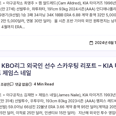
 = 야구공작소 최영주 > 캠 알드레드(Cam Alldred), KIA 타이거즈 1996년
(만 27세) 선발투수, 좌투좌타, 191㎝ 93㎏ 2024시즌(AAA) 인디애나폴
경기(9선발) 1승 3패 34이닝 34K 18BB ERA 6.88 계약 총액 32만 5,00
 2만 5,000달러, 연봉 30만 달러) 올 시즌 초반 기아의 외인 원투펀치는 남
 4월까지 ERA…
2024년 6월 
4 KBO리그 외국인 선수 스카우팅 리포트 – KIA
 제임스 네일
4 Min Read
y
조광은
댓글 없음
 = 야구공작소 김재헌 > 제임스 네일(James Naile), KIA 타이거즈 1993년
(만 31세) 선발투수, 우투우타, 193㎝ 83㎏ 2023시즌 (AAA) 멤피스 레
선발) 59.0이닝 66삼진 22볼넷 ERA 3.66 계약 총액 95만 달러(계약금 20
35만 달러, 이적료 25만 달러, 인센티브 15만 달러) 지난해 외국인 투수 영