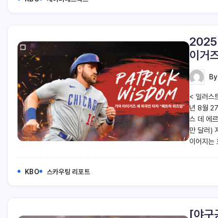
202
이거즈
B
< 일러스트
년 8월 2
스 데 에르
만 달러)
이어지는 
KBO
스카우팅 리포트
[야구