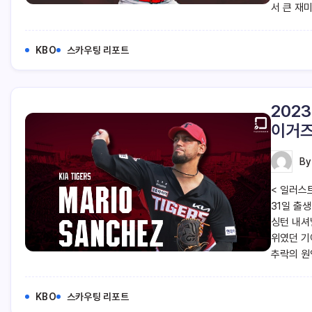
서 큰 재
KBO
스카우팅 리포트
202
이거즈
B
< 일러스트
31일 출생
싱턴 내셔널
위였던 기
추락의 원
KBO
스카우팅 리포트