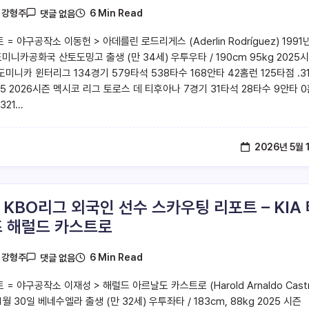
6 Min Read
y
강형주
댓글 없음
 = 야구공작소 이동헌 > 아데를린 로드리게스 (Aderlin Rodríguez) 1991년
도미니카공화국 산토도밍고 출생 (만 34세) 우투우타 / 190cm 95kg 2025
도미니카 윈터리그 134경기 579타석 538타수 168안타 42홈런 125타점 .3
/.615 2026시즌 멕시코 리그 토로스 데 티후아나 7경기 31타석 28타수 9안타 
321…
2026년 5월 
6 KBO리그 외국인 선수 스카우팅 리포트 – KIA
 해럴드 카스트로
6 Min Read
y
강형주
댓글 없음
 = 야구공작소 이재성 > 해럴드 아르날도 카스트로 (Harold Arnaldo Castr
11월 30일 베네수엘라 출생 (만 32세) 우투좌타 / 183cm, 88kg 2025 시즌