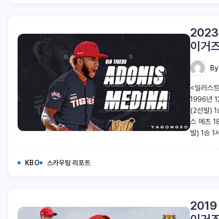
202
이거즈
B
<일러스트 
1996년 
(2선발) 1
스 메츠 1
발) 1승 
KBO
스카우팅 리포트
201