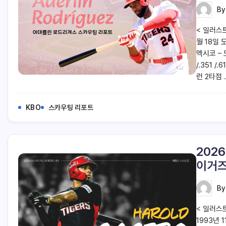
B
< 일러스트
월 18일 
멕시코 – 
/.351 
런 2타점 .
KBO
스카우팅 리포트
202
이거즈
B
< 일러스트
1993년 