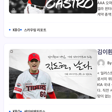
AAA 오마
엘라 윈터리
계약 총액 
KBO
스카우팅 리포트
김이환
B
< 일러스
로서의 위
KIA 국내
다. 직전 
망이 없는
KBO
세이버메트릭스