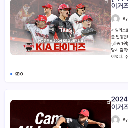
이거
B
< 일러스
를 발행합니
(최종 1
당시 감독
이었다. 
KBO
202
이거즈
B