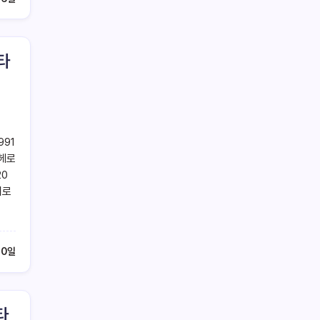
타
991
랑헤로
20
커로
10일
타