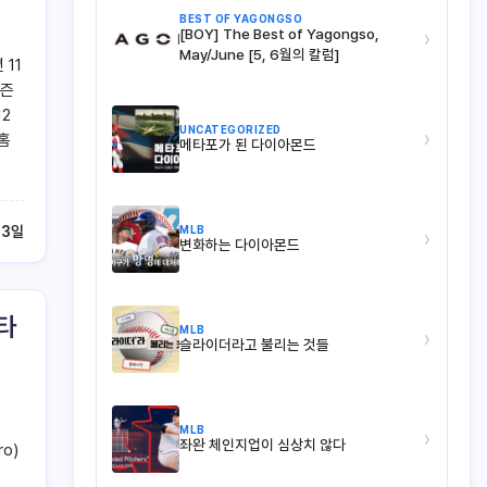
BEST OF YAGONGSO
[BOY] The Best of Yagongso,
›
May/June [5, 6월의 칼럼]
 11
시즌
12
UNCATEGORIZED
›
0홈
메타포가 된 다이아몬드
MLB
13일
›
변화하는 다이아몬드
 타
MLB
›
슬라이더라고 불리는 것들
MLB
›
좌완 체인지업이 심상치 않다
o)