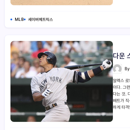
MLB
세이버메트릭스
다운 
B
알렉스 로
이다. 그
다는 것.
배트가 직
하게 타격