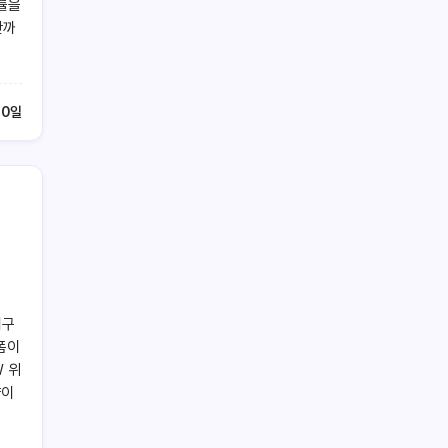
승률을
판까
10일
내구
폼이
 위
양이