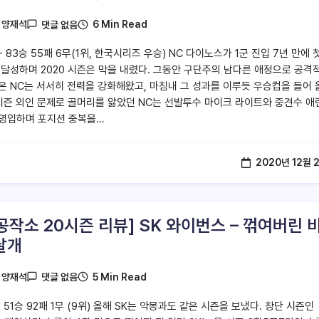
6 Min Read
y
양재석
댓글 없음
 83승 55패 6무(1위, 한국시리즈 우승) NC 다이노스가 1군 진입 7년 만에 
 달성하며 2020 시즌은 막을 내렸다. 그동안 구단주의 남다른 애정으로 공격
온 NC는 서서히 전력을 강화해왔고, 마침내 그 성과를 이루듯 우승컵을 들어 
 시즌 외인 문제로 골머리를 앓았던 NC는 선발투수 마이크 라이트와 중견수 애
영입하며 포지션 중복을…
2020년 12월 
공작소 20시즌 리뷰] SK 와이번스 – 꺾여버린 
날개
5 Min Read
y
양재석
댓글 없음
 51승 92패 1무 (9위) 올해 SK는 악몽과도 같은 시즌을 보냈다. 창단 시즌인