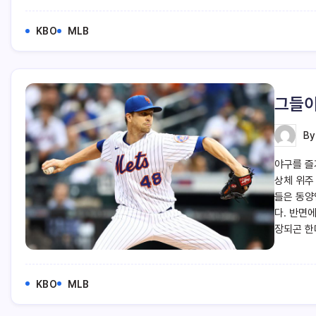
KBO
MLB
그들이
B
야구를 즐
상체 위주
들은 동양
다. 반면
장되곤 한
KBO
MLB