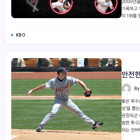
2000년
기록하고 
지 1위를
KBO
안전한
B
좋은 투수
성’을 뽑
권장되곤 
험한 투구
되는 인버