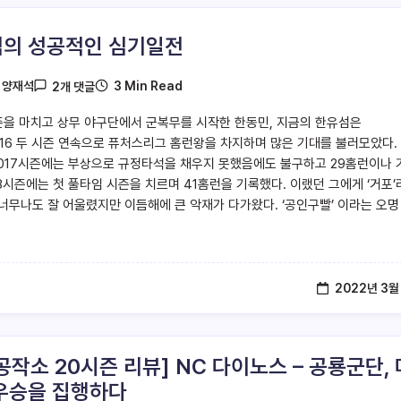
의 성공적인 심기일전
3 Min Read
y
양재석
2개 댓글
시즌을 마치고 상무 야구단에서 군복무를 시작한 한동민, 지금의 한유섬은
2016 두 시즌 연속으로 퓨처스리그 홈런왕을 차지하며 많은 기대를 불러모았다.
2017시즌에는 부상으로 규정타석을 채우지 못했음에도 불구하고 29홈런이나 
18시즌에는 첫 풀타임 시즌을 치르며 41홈런을 기록했다. 이랬던 그에게 ‘거포’
너무나도 잘 어울렸지만 이듬해에 큰 악재가 다가왔다. ‘공인구빨’ 이라는 오명
2022년 3월
공작소 20시즌 리뷰] NC 다이노스 – 공룡군단, 
우승을 집행하다