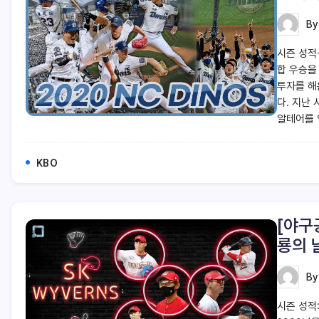
B
시즌 성적-
합 우승을
투자를 해
다. 지난
알테어를 
KBO
[야구
룡의 
B
시즌 성적: