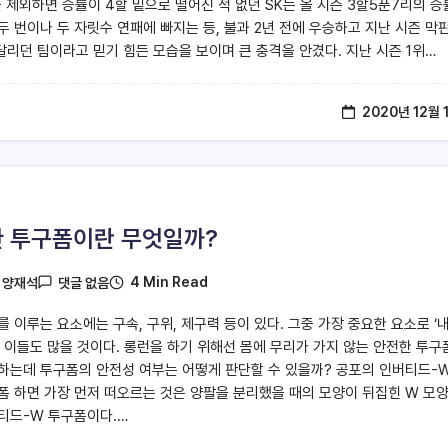
을 제외하면 승률이 4할 밑으로 떨어진 적 없던 SK는 올 시즌 3할5푼7리의 
두 번이나 두 자릿수 연패에 빠지는 등, 불과 2년 전에 우승하고 지난 시즌 막
 달리던 팀이라고 믿기 힘든 모습을 보이며 큰 충격을 안겼다. 지난 시즌 1위…
2020년 12월 
 투구폼이란 무엇일까?
4 Min Read
y
양재석
댓글 없음
를 이루는 요소에는 구속, 구위, 제구력 등이 있다. 그중 가장 중요한 요소로 ‘
는 이들도 많을 것이다. 롱런을 하기 위해선 몸에 무리가 가지 않는 안전한 투구
하는데 투구폼의 안전성 여부는 어떻게 판단할 수 있을까? 공포의 인버티드-W
폼 하면 가장 먼저 떠오르는 것은 양팔을 분리했을 때의 모양이 뒤집힌 W 모
티드-W 투구폼이다.…