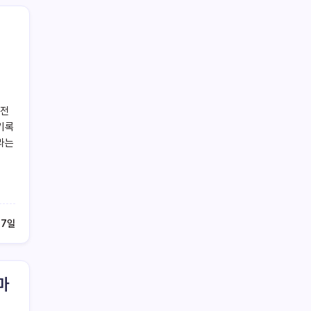
 전
기록
라는
 7일
마