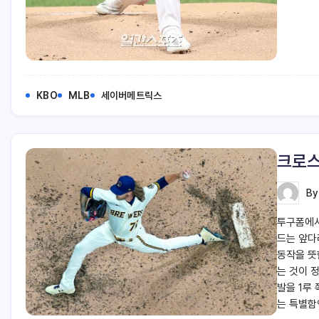
KBO
MLB
세이버메트릭스
크로스
B
투구폼에서
드는 앞다
동작을 뜻
는 것이 
발을 1루
는 특별함