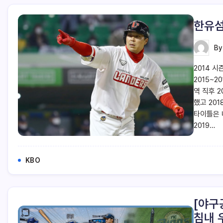
한유섬
B
2014 
2015~
역 직후 
했고 20
타이틀은 
2019…
KBO
[야구
침내 