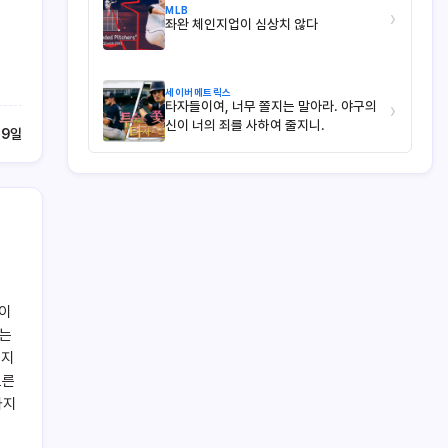
MLB
›
좌완 체인지업이 심상치 않다
세이버메트릭스
타자들이여, 너무 쫄지는 말아라. 야구의
›
신이 너의 죄를 사하여 줄지니.
 9일
이
딛는
어지
오른
가지