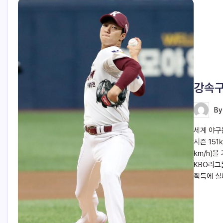
강속구
B
세계 야구
시즌 151
㎞/h)을
KBO리그
획득에 실