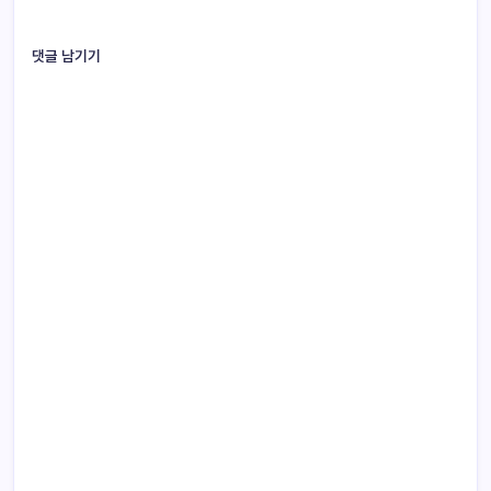
댓글 남기기