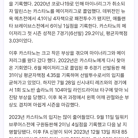
을 기록했다. 2020년 코로나19로 인해 마이너리그가 취소되
자 말린스는 카스타노를 메이저리그로 콜업했다. 데뷔전인 뉴
욕 메츠전에서 4.1이닝 4자책으로 패전투수가 됐지만, 애틀랜
타 브레이브스전에서 6이닝 1실점을 기록한다. 카스타노의 메
이저리그 첫 시즌 성적은 7경기(6선발) 29.2이닝, 평균자책점
3.03이었다.
이후 카스타노는 크고 작은 부상을 겪으며 마이너리그와 메이
저리그를 왔다 갔다 했다. 2022년은 카스타노에게 다시 찾아
온 기회였다. 6월 메이저리그로 콜업된 후 6경기 선발등판 해
31이닝 평균자책점 4.35을 기록하며 선발투수로서의 입지를
굳혀가고 있었다. 하지만 7월 28일 신시내티 레즈와의 경기에
서 1회 도노반 솔라노의 104마일 라인드라이브 타구에 맞아 뇌
진탕 부상을 당했다. 이후 복귀 과정에서 왼쪽 어깨 관절와순 부
상도 겹치며 아쉽게 시즌을 마감했다.
2023년 카스타노의 입지는 많이 줄어들었다. 9월 11일 밀워키
브루어스전에 구원등판해 2이닝 4실점을 기록했고 다음 날 지
명할당됐다. 이후 FA 신분이 되어 2023년 12월 13일 최대 85