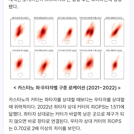
됐다.
< 카스타노 좌·우타자별 구종 로케이션 (2021~2022) >
카스타노의 커터는 좌타자를 상대할 때보다는 우타자를 상대할
때 위력적이다. 2022년 좌타자 상대 커터의 피OPS는 1.511에
달했다. 좌타자 상대로는 커터가 바깥쪽 낮은 곳으로 제구가 되
지 않으면 바로 장타로 연결된다. 우타자 상대 커터의 피OPS
는 0.702로 2배 이상의 차이를 보인다.