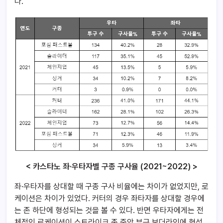
다.
< 카스타노 좌·우타자별 구종 구사율 (2021~2022) >
좌
·우타자를 상대할 때
구종 구사 비율에는 차이가 없었지만, 로
케이션은 차이가 있었다. 커터의 경우 좌타자를 상대할 경우에
는 존 하단에 형성되는 것을 볼 수 있다. 반면 우타자에게는 전
체적인 로케이션이 스트라이크 존 중앙 부근 보더라인에 형성