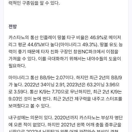
력적인 구종임을 알 수 있다.
전망
카스타노의 통산 인플레이 땅볼 타구 비율은 46.9%로 메이저
리그 평균 44.6%보다 높다(마이너리그 49.3%). 땅볼 유도 능
력이 좋기 때문에 타자 친화 구장인 창원NC파크에서 이점을
가져올 수 있다. 이를 극대화하기 위해서는 내야수들의 도움이
필요하다.
마이너리그 통산 BB/9는 2.07이다. 하지만 최근 2년의 BB/9
가 높다. 2022년 34이닝 2.91, 2023년은 63.2이닝 3.96으
로 3.59다. 통산 K/9는 7.70으로 무난하지만, 최근 2년 K/9는
9.03인 것이 눈에 띈다. 최근 2년간 제구력을 내주고 스터프를
보여줬다고 볼 수 있다.
내구성에는 의문이 있다. 2020년까지 카스타노는 부상자 명단
에 오른 적이 없었다. 하지만 2021년 왼쪽 어깨 충돌 증후군을
시작으로 2022년 뇌진탕과 왼쪽 어깨 관절와순 부상이 겹쳤