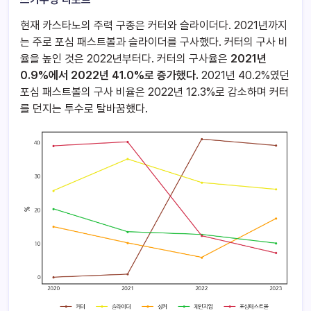
현재 카스타노의 주력 구종은 커터와 슬라이더다. 2021년까지
는 주로 포심 패스트볼과 슬라이더를 구사했다. 커터의 구사 비
율을 높인 것은 2022년부터다. 커터의 구사율은
2021년
0.9%에서 2022년 41.0%로 증가했다.
2021년 40.2%였던
포심 패스트볼의 구사 비율은 2022년 12.3%로 감소하며 커터
를 던지는 투수로 탈바꿈했다.