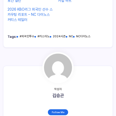
로건 앨런
카일 하트
2026 KBO리그 외국인 선수 스
카우팅 리포트 – NC 다이노스
커티스 테일러
Tags:
#외국인투수
#카스타노
2024시즌
NC
NC다이노스
작성자
김승곤
Follow Me