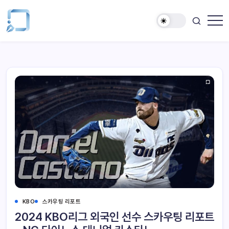
KBO
스카우팅 리포트
2024 KBO리그 외국인 선수 스카우팅 리포트