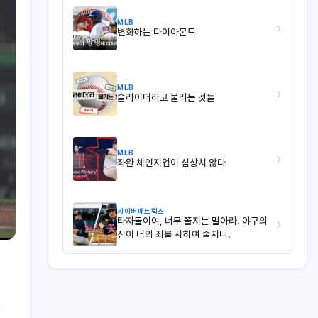
MLB
›
변화하는 다이아몬드
MLB
›
슬라이더라고 불리는 것들
MLB
›
좌완 체인지업이 심상치 않다
세이버메트릭스
타자들이여, 너무 쫄지는 말아라. 야구의
›
신이 너의 죄를 사하여 줄지니.