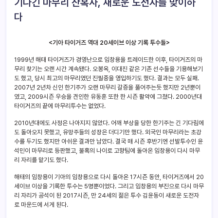
기나긴 마무리 잔혹사, 새로운 도전자를 맞이하
다
<기아 타이거즈 역대 20세이브 이상 기록 투수들>
1999년 해태 타이거즈가 경영난으로 임창용을 트레이드한 이후, 타이거즈의 마
무리 찾기는 오랜 시간 계속됐다. 오봉옥, 이대진 같은 기존 선수들을 기용해보기
도 했고, 당시 최고의 마무리였던 진필중을 영입하기도 했다. 결과는 모두 실패.
2007년 2년차 신인 한기주가 오랜 마무리 갈증을 풀어주는듯 했지만 2년뿐이
였고, 2009시즌 우승을 견인한 유동훈 또한 한 시즌 활약에 그쳤다. 2000년대
타이거즈의 끝에 마무리투수는 없었다.
2010년대에도 사정은 나아지지 않았다. 어깨 부상을 당한 한기주는 긴 기다림에
도 돌아오지 못했고, 유망주들의 성장은 더디기만 했다. 외국인 마무리라는 초강
수를 두기도 했지만 아쉬운 결과만 남았다. 결국 매 시즌 후반기엔 선발투수인 윤
석민이 마무리로 등판했고, 불혹의 나이로 고향팀에 돌아온 임창용이 다시 마무
리 자리를 맡기도 했다.
해태의 임창용이 기아의 임창용으로 다시 돌아온 17시즌 동안, 타이거즈에서 20
세이브 이상을 기록한 투수는 5명뿐이었다. 그리고 임창용의 부진으로 다시 마무
리 자리가 공석이 된 2017시즌, 만 24세의 젊은 투수 김윤동이 새로운 도전자
로 마운드에 서게 된다.