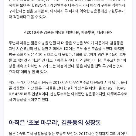
숙함을 보여준다. KBO리그의 선발투수 다수가 세가지 이상의 구종을 익숙하게
구사한다는 점을 고려할 때, 아직까지 투 피치에 익숙한 김윤동에겐 구원투수가
더 적합하다고 볼 수 있다.
<2016시즌 김윤동 이닝별 피안타율, 피출루율, 피장타율>
두번째 이유는 짧은 이닝을 던질 때 더 좋은 모습을 보이기 때문이다. 김윤동은
지난 시즌 5번의 선발 등판 기회에서 1회에는 모두 좋은 모습을 보였다. 하지만
평균 소화 이닝은 4.1이닝으로 길지 못했다. 1회를 깔끔하게 넘긴 투수들이 호투
를 보이는 것과 비교하면 다소 아쉬운 결과다. 이와 관련, 이대진 투수코치는 “이
닝을 계속 소화하면 직구가 뜨는 약점이 있다. 짧은 이닝을 전력 투구하는 것이
효과적”이라 밝힌 바 있다.
위의 두가지 이유로 김윤동은 2017시즌 마무리투수로 마운드에 서게 됐다. 올시
즌 김윤동이 가장 많은 타자들을 상대한 9회의 성적은 피안타율 0.192, 피OPS
0.545로 매우 인상적이다. 선발투수로는 아쉬웠던 김윤동이지만, 마무리투수로
서 가능성을 보여주고 있다.
아직은 ‘초보 마무리’, 김윤동의 성장통
물론 마무리로서 성장통을 겪는 모습도 보인다. 2017시즌 현재까지 그의 세이브