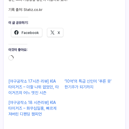
기록 출처: Statiz.co.kr
이 글 공유하기:
Facebook
X
이것이 좋아요:
[야구공작소 17시즌 리뷰] KIA
‘10억’의 특급 신인이 ‘푸른 옷’
타이거즈 – 더할 나위 없었던, 타
한기주가 되기까지
이거즈의 어느 멋진 시즌
[야구공작소 18 시즌리뷰] KIA
타이거즈 – 화무십일홍, 빠르게
져버린 디펜딩 챔피언