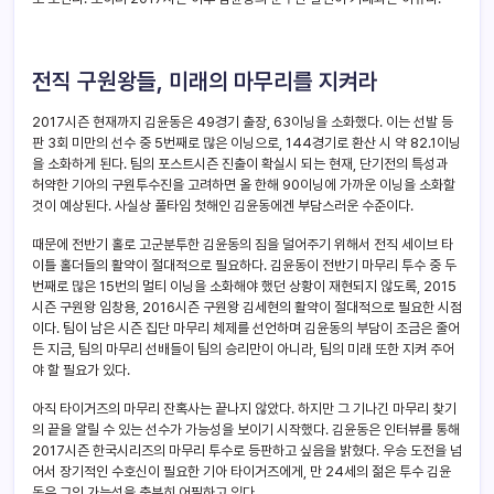
전직 구원왕들, 미래의 마무리를 지켜라
2017시즌 현재까지 김윤동은 49경기 출장, 63이닝을 소화했다. 이는 선발 등
판 3회 미만의 선수 중 5번째로 많은 이닝으로, 144경기로 환산 시 약 82.1이닝
을 소화하게 된다. 팀의 포스트시즌 진출이 확실시 되는 현재, 단기전의 특성과
허약한 기아의 구원투수진을 고려하면 올 한해 90이닝에 가까운 이닝을 소화할
것이 예상된다. 사실상 풀타임 첫해인 김윤동에겐 부담스러운 수준이다.
때문에 전반기 홀로 고군분투한 김윤동의 짐을 덜어주기 위해서 전직 세이브 타
이틀 홀더들의 활약이 절대적으로 필요하다. 김윤동이 전반기 마무리 투수 중 두
번째로 많은 15번의 멀티 이닝을 소화해야 했던 상황이 재현되지 않도록, 2015
시즌 구원왕 임창용, 2016시즌 구원왕 김세현의 활약이 절대적으로 필요한 시점
이다. 팀이 남은 시즌 집단 마무리 체제를 선언하며 김윤동의 부담이 조금은 줄어
든 지금, 팀의 마무리 선배들이 팀의 승리만이 아니라, 팀의 미래 또한 지켜 주어
야 할 필요가 있다.
아직 타이거즈의 마무리 잔혹사는 끝나지 않았다. 하지만 그 기나긴 마무리 찾기
의 끝을 알릴 수 있는 선수가 가능성을 보이기 시작했다. 김윤동은 인터뷰를 통해
2017시즌 한국시리즈의 마무리 투수로 등판하고 싶음을 밝혔다. 우승 도전을 넘
어서 장기적인 수호신이 필요한 기아 타이거즈에게, 만 24세의 젊은 투수 김윤
동은 그의 가능성을 충분히 어필하고 있다.