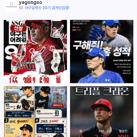
yagongso
야구공작소 20기 공개모집중!