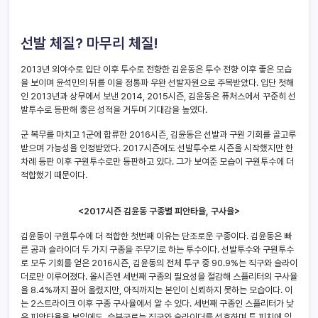
선발 체질? 마무리 체질!
2013년 외야수로 입단 이후 투수로 전향한 김윤동은 투수 전향 이후 좋은 모습
을 보이며 윤석민의 뒤를 이을 정통파 우완 선발자원으로 주목받았다. 입단 첫해
인 2013년과 상무에서 보낸 2014, 2015시즌, 김윤동은 퓨처스에서 꾸준히 선
발투수로 등판해 좋은 성적을 거두며 기대감을 높였다.
군 복무를 마치고 1군에 합류한 2016시즌, 김윤동은 선발과 구원 기회를 골고루
받으며 가능성을 인정받았다. 2017시즌에도 선발투수로 시즌을 시작했지만 한
차례 등판 이후 구원투수로만 등판하고 있다. 그가 보여준 모습이 구원투수에 더
적합했기 때문이다.
<2017
시즌 김윤동 구종별 피안타율, 구사율>
김윤동이 구원투수에 더 적합한 첫번째 이유는 단조로운 구종이다. 김윤동은 빠
른 공과 슬라이더 두 가지 구종을 주무기로 하는 투수이다. 선발투수와 구원투수
로 모두 기회를 얻은 2016시즌, 김윤동의 전체 투구 중 90.9%는 직구와 슬라이
더로만 이루어졌다. 올시즌엔 세번째 구종의 필요성을 절감해 스플리터의 구사율
을 8.4%까지 끌어 올렸지만, 아직까지는 본인이 신뢰하지 못하는 모습이다. 이
는 2스트라이크 이후 구종 구사율에서 알 수 있다. 세번째 구종인 스플리터가 낮
은 피안타율을 보임에도, 승부구로는 직구와 슬라이더를 선호하며 투 피치에 익