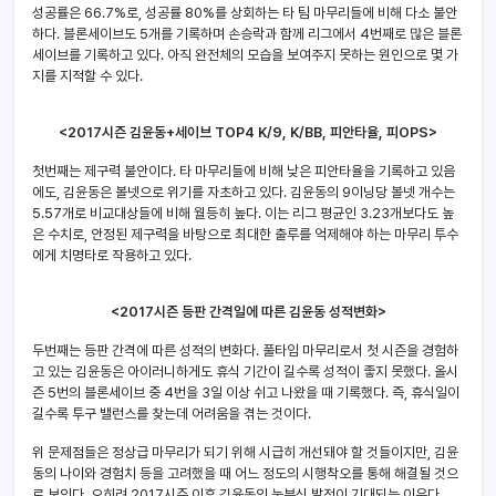
성공률은 66.7%로, 성공률 80%를 상회하는 타 팀 마무리들에 비해 다소 불안
하다. 블론세이브도 5개를 기록하며 손승락과 함께 리그에서 4번째로 많은 블론
세이브를 기록하고 있다. 아직 완전체의 모습을 보여주지 못하는 원인으로 몇 가
지를 지적할 수 있다.
<2017
시즌 김윤동+세이브 TOP4 K/9, K/BB, 피안타율, 피OPS>
첫번째는 제구력 불안이다. 타 마무리들에 비해 낮은 피안타율을 기록하고 있음
에도, 김윤동은 볼넷으로 위기를 자초하고 있다. 김윤동의 9이닝당 볼넷 개수는
5.57개로 비교대상들에 비해 월등히 높다. 이는 리그 평균인 3.23개보다도 높
은 수치로, 안정된 제구력을 바탕으로 최대한 출루를 억제해야 하는 마무리 투수
에게 치명타로 작용하고 있다.
<2017
시즌 등판 간격일에 따른 김윤동 성적변화>
두번째는 등판 간격에 따른 성적의 변화다. 풀타임 마무리로서 첫 시즌을 경험하
고 있는 김윤동은 아이러니하게도 휴식 기간이 길수록 성적이 좋지 못했다. 올시
즌 5번의 블론세이브 중 4번을 3일 이상 쉬고 나왔을 때 기록했다. 즉, 휴식일이
길수록 투구 밸런스를 찾는데 어려움을 겪는 것이다.
위 문제점들은 정상급 마무리가 되기 위해 시급히 개선돼야 할 것들이지만, 김윤
동의 나이와 경험치 등을 고려했을 때 어느 정도의 시행착오를 통해 해결될 것으
로 보인다. 오히려 2017시즌 이후 김윤동의 눈부신 발전이 기대되는 이유다.