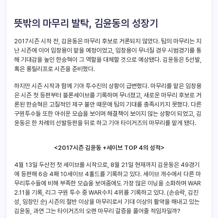
뜻밖의 마무리 발탁, 김윤동의 성장기
2017시즌 시작 전, 김윤동은 마무리 후보로 거론되지 않았다. 팀의 마무리는 지
난 시즌에 이어 임창용이 맡을 예정이었고, 임창용이 무너질 경우 시범경기를 통
해 기대감을 높인 한승혁이 그 역할을 대체할 것으로 예상됐다. 김윤동은 5선발,
혹은 롱릴리프로 시즌을 준비했다.
하지만 시즌 시작과 함께 기아 투수진의 상황이 급변했다. 마무리를 맡은 임창용
은 시즌 첫 등판부터 블론세이브를 기록하며 무너졌고, 새로운 마무리 후보로 거
론된 한승혁은 고질적인 제구 불안 때문에 팀의 기대를 충족시키지 못했다. 다른
구원투수들 또한 아쉬운 모습을 보이며 해결책이 보이지 않는 상황이 되었고, 김
윤동은 한 차례의 선발등판을 뒤로 하고 기아 타이거즈의 마무리를 맡게 됐다.
<2017
시즌 김윤동 +세이브 TOP 4의 성적>
4월 13일 두산전 첫 세이브를 시작으로, 8월 21일 현재까지 김윤동은 49경기
에 등판해 6승 4패 10세이브 4홀드를 기록하고 있다. 세이브 개수에서 다른 마
무리투수들에 비해 부족한 모습을 보여줌에도 가장 많은 이닝을 소화하며 WAR
2.11을 기록, 리그 구원 투수 중 WAR수치 4위를 기록하고 있다. (손승락, 김진
성, 임창민 순) 시즌의 절반 이상을 마무리로서 기대 이상의 활약을 해내고 있는
김윤동, 과연 그는 타이거즈의 오랜 마무리 갈증을 풀어줄 적임자일까?