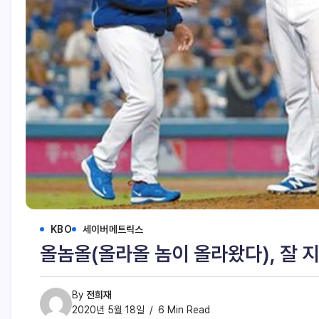
KBO
세이버메트릭스
올놈올(올라올 놈이 올라왔다), 잘 
By
전희재
2020년 5월 18일
6 Min Read