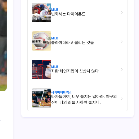
MLB
›
변화하는 다이아몬드
MLB
›
슬라이더라고 불리는 것들
MLB
›
좌완 체인지업이 심상치 않다
세이버메트릭스
타자들이여, 너무 쫄지는 말아라. 야구의
›
신이 너의 죄를 사하여 줄지니.
1