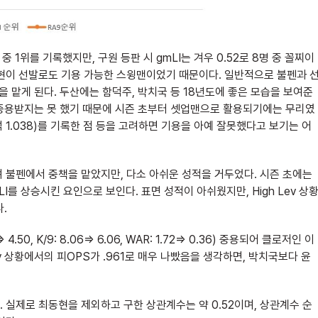
 중 1위를 기록했지만, 구원 등판 시 gmLI는 겨우 0.52로 8명 중 꼴찌이
동현이 선발로도 기용 가능한 스윙맨이었기 때문이다. 일반적으로 불펜과 
을 맡게 된다. 두산에는 함덕주, 박치국 등 18년도에 좋은 모습을 보여준
 중용받지는 못 했기 때문에 시즌 초부터 셋업맨으로 활용되기에는 무리였
31타석 1.038)를 기록한 점 등을 고려하면 기용을 아예 잘못했다고 보기는 어
록하며 불펜에서 중책을 맡았지만, 다소 아쉬운 성적을 거두었다. 시즌 초에는
를 상승시킨 요인으로 보인다. 표면 성적이 아쉬웠지만, High Lev 상
다.
0, K/9: 8.06=> 6.06, WAR: 1.72=> 0.36) 중용되어 클로저인 이
 Lev 상황에서의 피OPS가 .961로 매우 나빴음을 생각하면, 박치국보다 윤
 실제로 최동현을 제외하고 구한 상관계수는 약 0.52이며, 상관계수 순