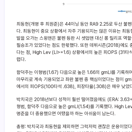
최동현(개명 후 최원준)은 44이닝 동안 RA9 2.25로 두산 불펜
다. 최동현이 중요 상황에서 자주 기용되지는 않은 이유는 최
발을 오가는 스윙맨은 불펜 등판 시 셋업맨 대신 롱 릴리프 역할
필승조가 있었다는 점도 한몫했다. 또한 데뷔시즌(2018)에도
다는 점, High Lev (LI>=1.6) 상황에서의 높은 피OPS (
렵다.
함덕주는 이형범(1.67) 다음으로 높은 1.66의 gmLI를 기
마무리로 계속 기용되었고 좌완 불펜 중 핵심이었다는 점이 gmLI
에서의 피OPS(100타석 .638), 피장타율(.308)은 매우 낮았
박치국은 2018년보다 성적이 훨씬 떨어졌음에도 (ERA: 3.63=> 4.5
형범, 함덕주 다음으로 높은 gmLI(1.54)를 기록했다. High
명준을 더 중용했으면 어땠을까 하는 아쉬움이 남는다.
총평: 박치국과 최동현을 제외하면 그럭저럭 괜찮은 운용이었다.