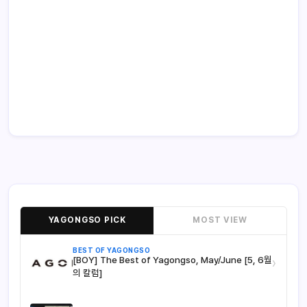
YAGONGSO PICK
MOST VIEW
BEST OF YAGONGSO
[BOY] The Best of Yagongso, May/June [5, 6월
›
의 칼럼]