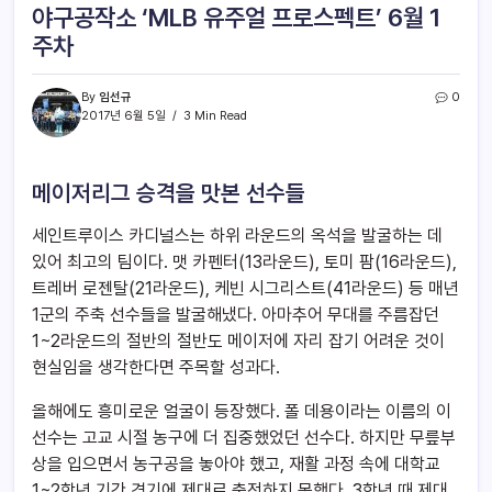
야구공작소 ‘MLB 유주얼 프로스펙트’ 6월 1
주차
By
임선규
0
2017년 6월 5일
3 Min Read
메이저리그 승격을 맛본 선수들
세인트루이스 카디널스는 하위 라운드의 옥석을 발굴하는 데
있어 최고의 팀이다. 맷 카펜터(13라운드), 토미 팜(16라운드),
트레버 로젠탈(21라운드), 케빈 시그리스트(41라운드) 등 매년
1군의 주축 선수들을 발굴해냈다. 아마추어 무대를 주름잡던
1~2라운드의 절반의 절반도 메이저에 자리 잡기 어려운 것이
현실임을 생각한다면 주목할 성과다.
올해에도 흥미로운 얼굴이 등장했다. 폴 데용이라는 이름의 이
선수는 고교 시절 농구에 더 집중했었던 선수다. 하지만 무릎부
상을 입으면서 농구공을 놓아야 했고, 재활 과정 속에 대학교
1~2학년 기간 경기에 제대로 출전하지 못했다. 3학년 때 제대