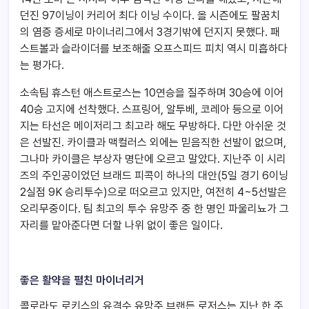
던진 97이닝이 커리어 최다 이닝 수이다. 올 시즌에도 팔꿈치
의 염증 증세로 마이너리그에서 3경기밖에 던지지 못했다. 패
스트볼과 슬라이더를 보조해줄 오프스피드 피치 역시 미흡하다
는 평가다.
소속팀 휴스턴 애스트로스는 10연승을 질주하며 30승에 이어
40승 고지에 선착했다. 스프링어, 알투베, 코레아 등으로 이어
지는 타선은 메이저리그 최고라 해도 무방하다. 다만 아쉬운 것
은 선발진. 카이클과 맥컬러스 외에는 믿음직한 선발이 없으며,
그나마 카이클은 부상자 명단에 오르고 말았다. 지난주 이 시리
즈의 주인공이었던 브래드 피콕이 하나의 대안(5일 경기 6이닝
2실점 9K 승리투수)으로 떠오르고 있지만, 여전히 4~5선발은
오리무중이다. 팀 최고의 투수 유망주 중 한 명인 파울리뇨가 그
자리를 맡아준다면 더할 나위 없이 좋은 일이다.
좋은 활약을 펼친 마이너리거
콜로라도 로키스의 유격수 유망주 브랜든 로저스는 지난 한 주