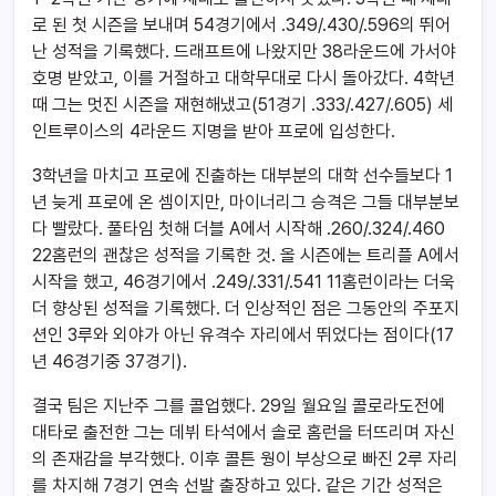
로 된 첫 시즌을 보내며 54경기에서 .349/.430/.596의 뛰어
난 성적을 기록했다. 드래프트에 나왔지만 38라운드에 가서야
호명 받았고, 이를 거절하고 대학무대로 다시 돌아갔다. 4학년
때 그는 멋진 시즌을 재현해냈고(51경기 .333/.427/.605) 세
인트루이스의 4라운드 지명을 받아 프로에 입성한다.
3학년을 마치고 프로에 진출하는 대부분의 대학 선수들보다 1
년 늦게 프로에 온 셈이지만, 마이너리그 승격은 그들 대부분보
다 빨랐다. 풀타임 첫해 더블 A에서 시작해 .260/.324/.460
22홈런의 괜찮은 성적을 기록한 것. 올 시즌에는 트리플 A에서
시작을 했고, 46경기에서 .249/.331/.541 11홈런이라는 더욱
더 향상된 성적을 기록했다. 더 인상적인 점은 그동안의 주포지
션인 3루와 외야가 아닌 유격수 자리에서 뛰었다는 점이다(17
년 46경기중 37경기).
결국 팀은 지난주 그를 콜업했다. 29일 월요일 콜로라도전에
대타로 출전한 그는 데뷔 타석에서 솔로 홈런을 터뜨리며 자신
의 존재감을 부각했다. 이후 콜튼 웡이 부상으로 빠진 2루 자리
를 차지해 7경기 연속 선발 출장하고 있다. 같은 기간 성적은