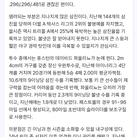
.296/.296/.481로 괜찮은 편이다.
염려되는 부분은 지나치게 많은 삼진이다. 지난해 144개의 삼
진을 당하며 더블 A 텍사스 리그의 2위의 불명예를 차지했고,
올시즌 역시 트리플 A에서 25%에 육박하는 높은 삼진율을 기
록하고 있었다. 볼넷은 잘 얻어내지 못한다. 지나치게 큰 스윙과
짧은 야구 경력 탓인데 이를 극복할 수 있을지가 관심사다.
투수 중에서는 휴스턴의 데이비드 파울리뇨가 눈에 띈다. 2m
4cm의 거구를 갖춘 장신 우완투수로, 지난해 마이너리그 4단
계를 거치며 20경기에 등판해 5승 4패 2.00의 평균자책점.
10.6개의 9이닝당 삼진 수를 기록했다. 보통 키 큰 선수들이 제
구력을 잡는데 어려움을 겪는데 반해, 파울리뇨는 오히려 가장
큰 장점이다. 커리어 동안 2.3개의 9이닝당 볼넷 수를 기록 중
이고, 지난해에는 1.9개로 더 낮았다. 패스트볼의 경우 91~96
마일 선에서 형성되고, 80마일 초반대의 슬라이더를 보조구질
로 사용한다.
의문점은 긴 이닝과 한 시즌을 소화할 수 있을 내구성에 있다.
14년 토미 존 서저리 이후 엄격한 이닝 관리를 해왔고, 지난해