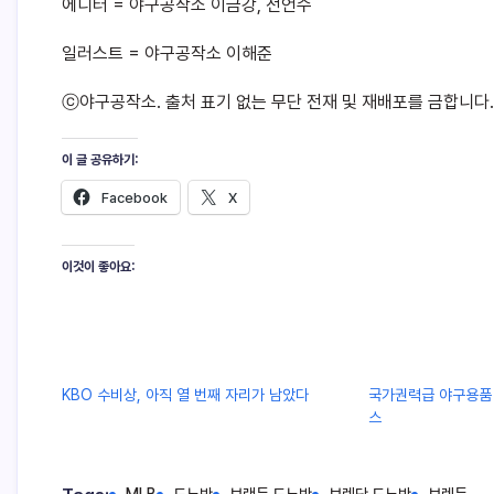
에디터 = 야구공작소 이금강, 전언수
일러스트 = 야구공작소 이해준
ⓒ야구공작소. 출처 표기 없는 무단 전재 및 재배포를 금합니다.
이 글 공유하기:
Facebook
X
이것이 좋아요:
KBO 수비상, 아직 열 번째 자리가 남았다
국가권력급 야구용품 
스
MLB
도노반
브랜든 도노반
브렌단 도노반
브렌든