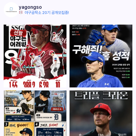
yagongso
야구공작소 20기 공개모집중!