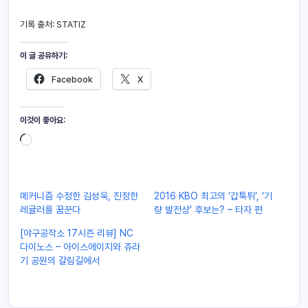
기록 출처: STATIZ
이 글 공유하기:
Facebook
X
이것이 좋아요:
메커니즘 수정한 김성욱, 진정한
2016 KBO 최고의 ‘갑툭튀’, ‘기
레귤러를 꿈꾼다
량 발전상’ 후보는? – 타자 편
[야구공작소 17시즌 리뷰] NC
다이노스 – 아이스에이지와 쥬라
기 공원의 갈림길에서