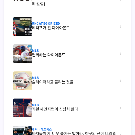
의 칼럼]
UNCATEGORIZED
›
메타포가 된 다이아몬드
MLB
›
변화하는 다이아몬드
MLB
›
슬라이더라고 불리는 것들
MLB
›
좌완 체인지업이 심상치 않다
세이버메트릭스
타자들이여, 너무 쫄지는 말아라. 야구의 신이 너의 죄
›