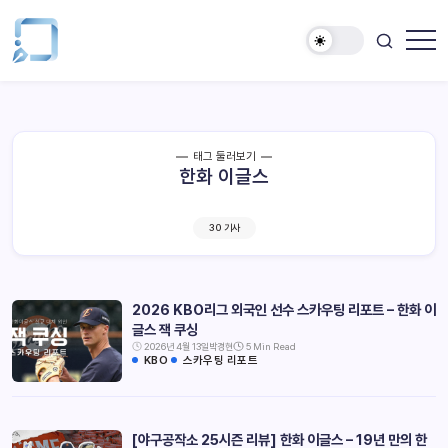
태그 둘러보기
한화 이글스
30 기사
2026 KBO리그 외국인 선수 스카우팅 리포트 – 한화 이
글스 잭 쿠싱
2026년 4월 13일
박경현
5 Min Read
KBO
스카우팅 리포트
[야구공작소 25시즌 리뷰] 한화 이글스 – 19년 만의 한