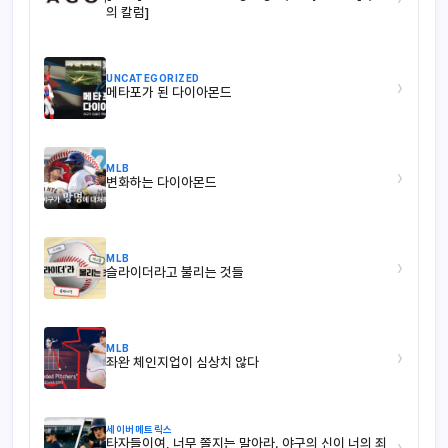
의 칼럼]
UNCATEGORIZED
›
메타포가 된 다이아몬드
MLB
›
변화하는 다이아몬드
MLB
›
슬라이더라고 불리는 것들
MLB
›
좌완 체인지업이 심상치 않다
세이버메트릭스
타자들이여, 너무 쫄지는 말아라. 야구의 신이 너의 죄
›