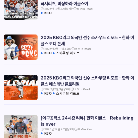
국시리즈, 비상하라 이글스여
2025년 12월 30일
박경현
6 Min Read
KBO
2025 KBO리그 외국인 선수 스카우트 리포트 – 한화 이
글스 코디 폰세
2025년 2월 11일
조승화
6 Min Read
KBO
스카우팅 리포트
2025 KBO리그 외국인 선수 스카우팅 리포트 – 한화 이
글스 에스테반 플로리얼
2025년 2월 3일
장호재
7 Min Read
KBO
스카우팅 리포트
[야구공작소 24시즌 리뷰] 한화 이글스 – Rebuilding
is over
2024년 12월 24일
장호재
8 Min Read
KBO