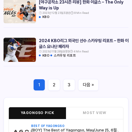
[야구공작소 23시즌 리뷰] 한화 이글스 – The Only
Way is Up
2023년 12월 23일
조광은
8 Min Read
KBO
2024 KBO리그 외국인 선수 스카우팅 리포트 – 한화 이
글스 요나단 페라자
2023년 11월 28일
원정현
4 Min Read
KBO
스카우팅 리포트
1
2
3
다음 »
YAGONGSO PICK
MOST VIEW
BEST OF YAGONGSO
[BOY] The Best of Yagongso, May/June [5, 6월
›