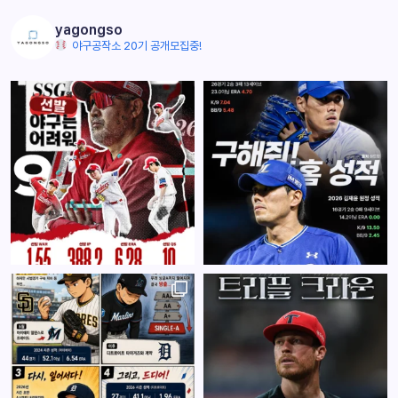
yagongso
야구공작소 20기 공개모집중!