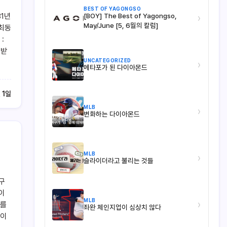
BEST OF YAGONGSO
81년
[BOY] The Best of Yagongso,
›
May/June [5, 6월의 칼럼]
 최동
:
 받
UNCATEGORIZED
›
메타포가 된 다이아몬드
 1일
MLB
›
변화하는 다이아몬드
MLB
›
슬라이더라고 불리는 것들
구
이
MLB
›
부를
좌완 체인지업이 심상치 않다
들이