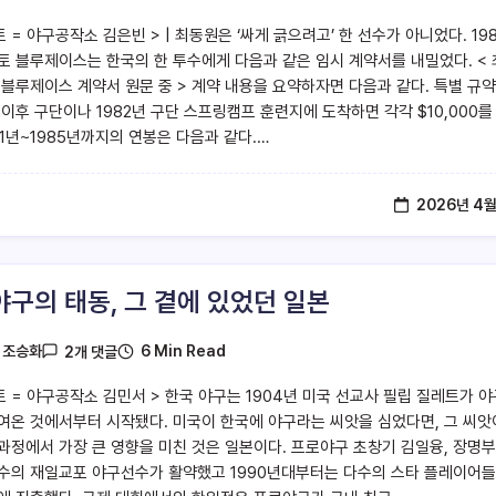
 = 야구공작소 김은빈 > | 최동원은 ‘싸게 긁으려고’ 한 선수가 아니었다. 19
론토 블루제이스는 한국의 한 투수에게 다음과 같은 임시 계약서를 내밀었다. <
 블루제이스 계약서 원문 중 > 계약 내용을 요약하자면 다음과 같다. 특별 규약 
 이후 구단이나 1982년 구단 스프링캠프 훈련지에 도착하면 각각 $10,000를
81년~1985년까지의 연봉은 다음과 같다.…
2026년 4월
야구의 태동, 그 곁에 있었던 일본
6 Min Read
y
조승화
2개 댓글
트 = 야구공작소 김민서 > 한국 야구는 1904년 미국 선교사 필립 질레트가 야
여온 것에서부터 시작됐다. 미국이 한국에 야구라는 씨앗을 심었다면, 그 씨앗
과정에서 가장 큰 영향을 미친 것은 일본이다. 프로야구 초창기 김일융, 장명
수의 재일교포 야구선수가 활약했고 1990년대부터는 다수의 스타 플레이어