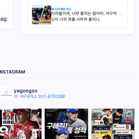
세이버메트릭스
타자들이여, 너무 쫄지는 말아라. 야구의
›
신이 너의 죄를 사하여 줄지니.
26일
INSTAGRAM
yagongso
야구공작소 20기 공개모집중!