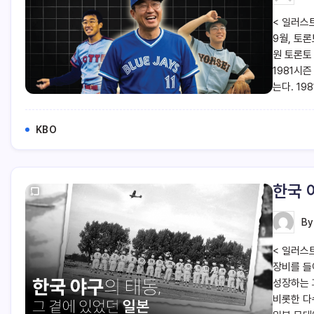
< 일러스트
9월, 토
원 토론토
1981시즌
는다. 19
KBO
한국 
B
< 일러스
장비를 들
성장하는 
비롯한 다