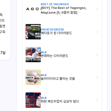
BEST OF YAGONGSO
[BOY] The Best of Yagongso,
›
May/June [5, 6월의 칼럼]
 독
신의
 플랫
UNCATEGORIZED
›
 구축
메타포가 된 다이아몬드
MLB
27일
›
변화하는 다이아몬드
MLB
›
슬라이더라고 불리는 것들
MLB
›
좌완 체인지업이 심상치 않다