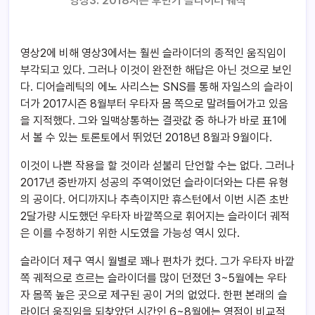
영상3. 2018시즌 후반기 슬라이더 궤적
영상2에 비해 영상3에서는 훨씬 슬라이더의 종적인 움직임이
부각되고 있다. 그러나 이것이 완전한 해답은 아닌 것으로 보인
다. 디어슬레틱의 에노 사리스는 SNS를 통해 자일스의 슬라이
더가 2017시즌 8월부터 우타자 몸 쪽으로 말려들어가고 있음
을 지적했다. 그와 일맥상통하는 결괏값 중 하나가 바로 표1에
서 볼 수 있는 토론토에서 뛰었던 2018년 8월과 9월이다.
이것이 나쁜 작용을 할 것이라 섣불리 단언할 수는 없다. 그러나
2017년 중반까지 성공의 주역이었던 슬라이더와는 다른 유형
의 공이다. 어디까지나 추측이지만 휴스턴에서 이번 시즌 초반
2달가량 시도했던 우타자 바깥쪽으로 휘어지는 슬라이더 궤적
은 이를 수정하기 위한 시도였을 가능성 역시 있다.
슬라이더 제구 역시 월별로 꽤나 편차가 컸다. 그가 우타자 바깥
쪽 궤적으로 흐르는 슬라이더를 많이 던졌던 3~5월에는 우타
자 몸쪽 높은 곳으로 제구된 공이 거의 없었다. 한편 본래의 슬
라이더 움직임을 되찾았던 시간인 6~8월에는 영점이 비교적