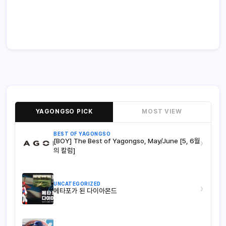
YAGONGSO PICK
MOST VIEW
BEST OF YAGONGSO
[BOY] The Best of Yagongso, May/June [5, 6월
›
의 칼럼]
UNCATEGORIZED
›
메타포가 된 다이아몬드