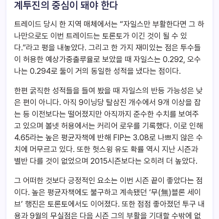
계투진의 중심이 돼야 한다
트레이드 당시 한 지역 매체에서는 “자일스만 부활한다면 그 하
나만으로도 이번 트레이드는 토론토가 이긴 것이 될 수 있
다.”라고 평을 내놓았다. 그리고 한 가지 재미있는 점은 투수들
이 허용한 예상가중출루율로 보았을 때 자일스는 0.292, 오수
나는 0.294로 둘이 거의 동일한 성적을 냈다는 점이다.
한편 굵직한 성적들을 들여 봤을 때 자일스의 반등 가능성은 낮
은 편이 아니다. 아직 9이닝당 탈삼진 개수에서 9개 이상을 잡
는 등 이전보다는 떨어졌지만 아직까지 준수한 수치를 보여주
고 있으며 볼넷 허용에서는 커리어 로우를 기록했다. 이로 인해
4.65라는 높은 평균자책에 반해 FIP는 3.08로 나쁘지 않은 수
치에 머무르고 있다. 또한 헛스윙 유도 확률 역시 지난 시즌과
별반 다를 것이 없었으며 2015시즌보다는 오히려 더 높았다.
그 어떠한 것보다 긍정적인 요소는 이번 시즌 끝이 좋았다는 점
이다. 높은 평균자책에도 불구하고 계속됐던 ‘무(無)블론 세이
브’ 행진은 토론토에서도 이어졌다. 또한 점점 좋아졌던 투구 내
용과 9월의 무실점은 다음 시즌 그의 부활을 기대할 수밖에 없