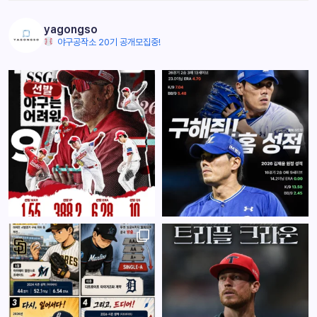
yagongso
야구공작소 20기 공개모집중!