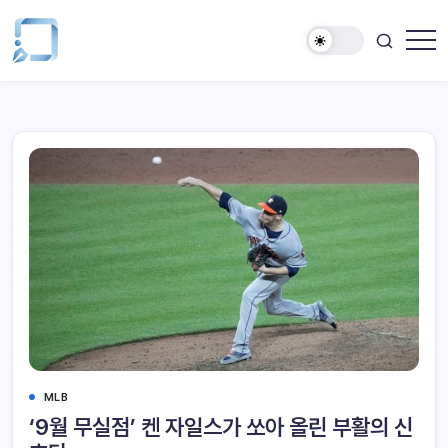
MLB
‘9월 무실점’ 켄 자일스가 쏘아 올린 부활의 신