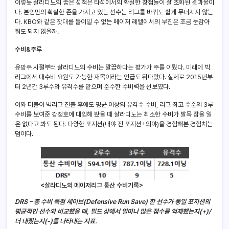
이렇듯 살라디노의 좋은 성적은 타석에서의 확실한 장점들이 잘 조화된 결과물이
다. 본인만의 확실한 존을 가지고 있는 선수는 리그를 바꿔도 쉽게 무너지지 않는
다. KBO와 같은 잣대를 들이밀 수 없는 메이저 레벨에서의 부진은 조금 눈감아
줘도 되지 않을까.
수비&주루
유망주 시절부터 살라디노의 수비는 깔끔하다는 평가가 주를 이뤘다. 미래에 빅
리그에서 대수비 요원도 가능한 재목이라는 언급도 뒤따랐다. 실제로 2015년부
터 2년간 3루수와 유격수를 맡으며 준수한 수비력을 선보였다.
이와 더불어 빅리그 진출 후에도 평균 이상의 유격수 수비, 리그 최고 수준의 3루
수비를 보여준 강정호에 대입해 봤을 때 살라디노는 최소한 수비가 발목 잡을 일
은 없다고 봐도 된다. 다양한 포지션(내야 전 포지션+외야)을 경험해본 경험치는
덤이다.
<살라디노의 메이저리그 통산 수비기록>
DRS – 총 수비 득점 세이브(Defensive Run Save) 한 선수가 동일 포지션의
평균적인 선수와 비교했을 때, 필드 상에서 얼마나 많은 점수를 억제했는지(+)/
더 내줬는지(-)를 나타내는 지표.