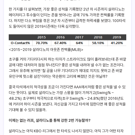
한 가지를 더 살펴보면, 가장 좋은 성적을 기록했던 2년 차 시즌까지 살라디노는
메이저리그 투수들이 던지는 존을 벗어나는 공에 70% 가까운 컨택률을 기록했
다. 하지만 다소 부침을 겪은 3년 차 시즌부터 급격한 하락세를 보였다. 100타석
도 들어서지 않은 2019시즌에는 더욱 심각했다.
<2015~2019 살라디노의 아웃존 컨택률(MLB)>
초구를 거의 기다리다시피 하는 타자가 스트라이크도 많이 흘려보내는데 존 바깥
공에 대한 대처마저 점점 무너진다? 좋은 성적을 내려야 낼 수가 없는 조건이다.
그래서 유추해 보자면 ‘칠 공을 너무 기다리다가 제대로 치지도 못하고 존 바깥
유인구에 헛스윙 삼진’이라는 악순환의 고리에 빠졌던 것은 아닐까?
결국 타석에서의 적극성을 조금 더 가진다면 AAA에서처럼 좋은 성적을 낼 수 있
다는 뜻이다. 실제로 살라디노는 가장 스윙을 많이 가져가고(Swing% –
48.2%) 초구부터 적극적으로 타격(초구 Swing% – 24.8%)했던 2016년도
에 커리어 하이 시즌을 보냈다. 자신감을 가지고 타석에 임한다면 꽤 좋은 성적을
기대해 볼 수 있지 않을까.
이제는 없는 러프, 살라디노를 통해 강한 2번 가능할까?
살라디노는 아직 KBO 리그에서 한 타석도 나서지 않았다. 아직 그가 어떤 타자