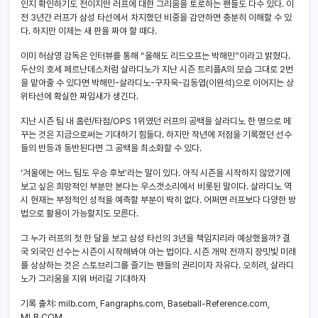
인지 확인하기도 전이지만 러프에 대한 그리움을 토로하는 팬들도 다수 있다. 이
전 3년간 러프가 삼성 타선에서 차지했던 비중을 감안하면 충분히 이해할 수 있
다. 하지만 이제는 새 판을 짜야 할 때다.
이미 허삼영 감독은 인터뷰를 통해 “올해도 리드오프는 박해민”이라고 밝혔다.
두산의 호세 페르난데스처럼 살라디노가 지난 시즌 트리플A의 모습 그대로 2번
을 맡아줄 수 있다면 박해민-살라디노-구자욱-김동엽(이원석)으로 이어지는 상
위타선에 확실한 짜임새가 생긴다.
지난 시즌 팀 내 홈런/타점/OPS 1위였던 러프의 공백을 살라디노 한 명으로 메
꾸는 것은 지금으로써는 기대하기 힘들다. 하지만 작년에 저점을 기록했던 선수
들의 반등과 동반된다면 그 공백을 최소화할 수 있다.
‘겨울에는 어느 팀도 우승 후보’라는 말이 있다. 아직 시즌을 시작하지 않았기에
보고 싶은 희망적인 부분만 본다는 우스갯소리에서 비롯된 말이다. 살라디노 역
시 현재는 부정적인 성적을 예측할 부분이 딱히 없다. 어쩌면 러프보다 다양한 방
법으로 활용이 가능할지도 모른다.
그 누가 러프의 첫 한 달을 보고 삼성 타선의 3년을 책임지리라 예상했을까? 결
국 외국인 선수는 시즌이 시작해봐야 아는 법이다. 시즌 개막 전까지 장밋빛 미래
를 상상하는 것은 스토브리그를 즐기는 팬들의 권리이자 자유다. 오히려, 살라디
노가 그리움을 지워 버리길 기대하자
기록 출처: milb.com, Fangraphs.com, Baseball-Reference.com,
MLB.COM