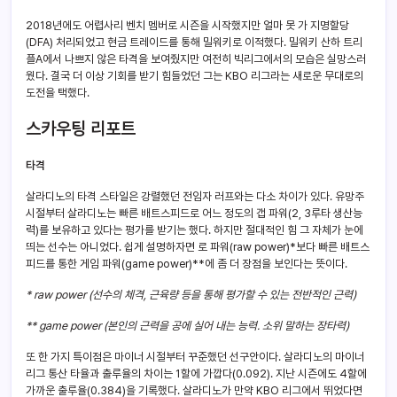
2018년에도 어렵사리 벤치 멤버로 시즌을 시작했지만 얼마 못 가 지명할당
(DFA) 처리되었고 현금 트레이드를 통해 밀워키로 이적했다. 밀워키 산하 트리
플A에서 나쁘지 않은 타격을 보여줬지만 여전히 빅리그에서의 모습은 실망스러
웠다. 결국 더 이상 기회를 받기 힘들었던 그는 KBO 리그라는 새로운 무대로의
도전을 택했다.
스카우팅 리포트
타격
살라디노의 타격 스타일은 강렬했던 전임자 러프와는 다소 차이가 있다. 유망주
시절부터 살라디노는 빠른 배트스피드로 어느 정도의 갭 파워(2, 3루타 생산능
력)를 보유하고 있다는 평가를 받기는 했다. 하지만 절대적인 힘 그 자체가 눈에
띄는 선수는 아니었다. 쉽게 설명하자면 로 파워(raw power)*보다 빠른 배트스
피드를 통한 게임 파워(game power)**에 좀 더 장점을 보인다는 뜻이다.
* raw power (선수의 체격, 근육량 등을 통해 평가할 수 있는 전반적인 근력)
** game power (본인의 근력을 공에 실어 내는 능력. 소위 말하는 장타력)
또 한 가지 특이점은 마이너 시절부터 꾸준했던 선구안이다. 살라디노의 마이너
리그 통산 타율과 출루율의 차이는 1할에 가깝다(0.092). 지난 시즌에도 4할에
가까운 출루율(0.384)을 기록했다. 살라디노가 만약 KBO 리그에서 뛰었다면