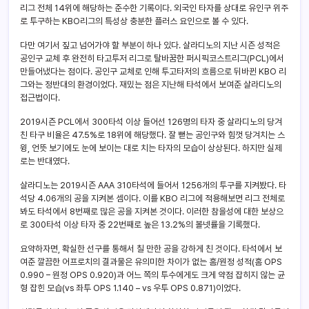
리그 전체 14위에 해당하는 준수한 기록이다. 외국인 타자를 상대로 유인구 위주
로 투구하는 KBO리그의 특성상 충분한 플러스 요인으로 볼 수 있다.
다만 여기서 짚고 넘어가야 할 부분이 하나 있다. 살라디노의 지난 시즌 성적은
공인구 교체 후 완전히 타고투저 리그로 탈바꿈한 퍼시픽코스트리그(PCL)에서
만들어냈다는 점이다. 공인구 교체로 인해 투고타저의 흐름으로 뒤바뀐 KBO 리
그와는 정반대의 환경이었다. 재밌는 점은 지난해 타석에서 보여준 살라디노의
접근법이다.
2019시즌 PCL에서 300타석 이상 들어선 126명의 타자 중 살라디노의 당겨
친 타구 비율은 47.5%로 18위에 해당했다. 잘 뻗는 공인구와 힘껏 당겨치는 스
윙, 언뜻 보기에도 눈에 보이는 대로 치는 타자의 모습이 상상된다. 하지만 실제
로는 반대였다.
살라디노는 2019시즌 AAA 310타석에 들어서 1256개의 투구를 지켜봤다. 타
석당 4.06개의 공을 지켜본 셈이다. 이를 KBO 리그에 적용해보면 리그 전체로
봐도 타석에서 8번째로 많은 공을 지켜본 것이다. 이러한 참을성에 대한 보상으
로 300타석 이상 타자 중 22번째로 높은 13.2%의 볼넷률을 기록했다.
요약하자면, 확실한 선구를 통해서 칠 만한 공을 강하게 친 것이다. 타석에서 보
여준 깔끔한 어프로치의 결과물은 유의미한 차이가 없는 홈/원정 성적(홈 OPS
0.990 – 원정 OPS 0.920)과 어느 쪽의 투수에게도 크게 약점 잡히지 않는 균
형 잡힌 모습(vs 좌투 OPS 1.140 – vs 우투 OPS 0.871)이었다.