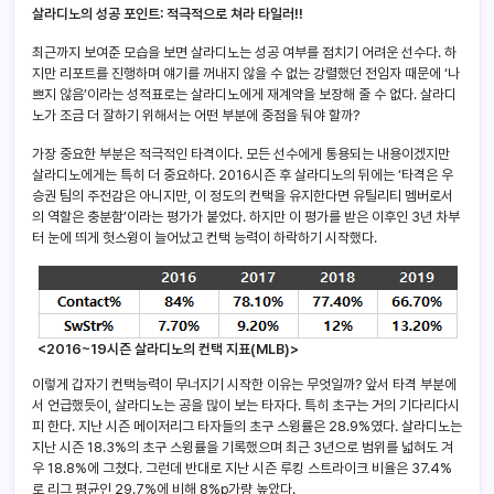
살라디노의 성공 포인트: 적극적으로 쳐라 타일러!!
최근까지 보여준 모습을 보면 살라디노는 성공 여부를 점치기 어려운 선수다. 하
지만 리포트를 진행하며 얘기를 꺼내지 않을 수 없는 강렬했던 전임자 때문에 ‘나
쁘지 않음’이라는 성적표로는 살라디노에게 재계약을 보장해 줄 수 없다. 살라디
노가 조금 더 잘하기 위해서는 어떤 부분에 중점을 둬야 할까?
가장 중요한 부분은 적극적인 타격이다. 모든 선수에게 통용되는 내용이겠지만
살라디노에게는 특히 더 중요하다. 2016시즌 후 살라디노의 뒤에는 ‘타격은 우
승권 팀의 주전감은 아니지만, 이 정도의 컨택을 유지한다면 유틸리티 멤버로서
의 역할은 충분함’이라는 평가가 붙었다. 하지만 이 평가를 받은 이후인 3년 차부
터 눈에 띄게 헛스윙이 늘어났고 컨택 능력이 하락하기 시작했다.
<2016~19시즌 살라디노의 컨택 지표(MLB)>
이렇게 갑자기 컨택능력이 무너지기 시작한 이유는 무엇일까? 앞서 타격 부분에
서 언급했듯이, 살라디노는 공을 많이 보는 타자다. 특히 초구는 거의 기다리다시
피 한다. 지난 시즌 메이저리그 타자들의 초구 스윙률은 28.9%였다. 살라디노는
지난 시즌 18.3%의 초구 스윙률을 기록했으며 최근 3년으로 범위를 넓혀도 겨
우 18.8%에 그쳤다. 그런데 반대로 지난 시즌 루킹 스트라이크 비율은 37.4%
로 리그 평균인 29.7%에 비해 8%p가량 높았다.