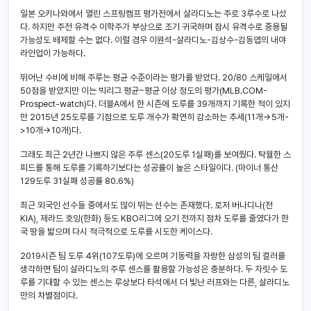
일본 오키나와에서 열린 스프링캠프 평가전에서 살라디노는 주로 3루수로 나섰
다. 하지만 주전 유격수 이학주가 부상으로 조기 귀국하며 잠시 유격수로 중용될
가능성도 배제할 수는 없다. 이럴 경우 이원석-살라디노-김상수-김동엽의 내야
라인업이 가능하다.
뛰어난 수비에 비해 주루는 평균 수준이라는 평가를 받았다. 20/80 스케일에서
50점을 받았지만 이는 빅리그 평균~평균 이상 정도의 평가(MLB.COM-
Prospect-watch)다. 더블A에서 한 시즌에 도루를 39개까지 기록한 적이 있지
만 2015년 25도루를 기점으로 도루 개수가 확연히 감소하는 추세(11개->5개-
>10개->10개)다.
그래도 최근 2년간 나쁘지 않은 주루 센스(20도루 1실패)를 보여줬다. 탁월한 스
피드를 통해 도루를 기록하기보다는 성공률이 높은 스타일이다. (마이너 통산
129도루 31실패 성공률 80.6%)
최근 외국인 선수들 중에서도 많이 뛰는 선수는 존재했다. 로저 버나디나(전
KIA), 제라드 호잉(한화) 등도 KBO리그에 오기 전까지 점차 도루를 줄였다가 한
국 땅을 밟으며 다시 적극적으로 도루를 시도한 케이스다.
2019시즌 팀 도루 4위(107도루)에 오르며 기동력을 자랑한 삼성의 팀 컬러를
생각하면 팀이 살라디노의 주루 센스를 활용할 가능성은 충분하다. 두 자릿수 도
루를 기대할 수 있는 센스는 루상보다 타석에서 더 빛난 러프와는 다른, 살라디노
만의 차별점이다.