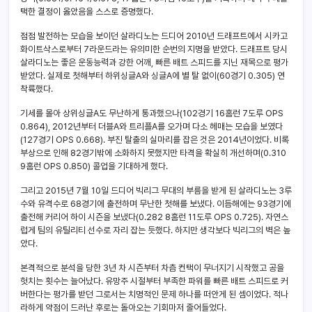
택한 결정이 옳았음을 스스로 증명했다.
점점 발전하는 모습을 보이던 살라디노는 드디어 2010년 드래프트에서 시카고
화이트삭스로부터 7라운드라는 유의미한 순번의 지명을 받았다. 드래프트 당시
살라디노는 좋은 운동능력과 강한 어깨, 빠른 배트 스피드를 지닌 재목으로 평가
받았다. 실제로 첫해부터 하위싱글A와 싱글A에 별 탈 없이(60경기 0.305) 연
착륙했다.
기세를 몰아 상위싱글A도 무난하게 통과했으나(102경기 16홈런 7도루 OPS
0.864), 2012년부터 더블A와 트리플A를 오가며 다소 헤매는 모습을 보였다
(127경기 OPS 0.668). 부진 탈출의 실마리를 잡은 것은 2014년이었다. 비록
부상으로 인해 82경기밖에 소화하지 못했지만 타격을 확실히 개선하며(0.310
9홈런 OPS 0.850) 콜업을 기대하게 했다.
그리고 2015년 7월 10일 드디어 빅리그 무대의 부름을 받게 된 살라디노는 3루
수와 유격수로 68경기에 출전하며 무난한 첫해를 보냈다. 이듬해에는 93경기에
출전해 커리어 하이 시즌을 보냈다(0.282 8홈런 11도루 OPS 0.725). 자연스
럽게 팀의 유틸리티 선수로 자리 잡는 듯했다. 하지만 생각보다 빅리그의 벽은 높
았다.
본격적으로 분석을 당한 3년 차 시즌부터 차츰 컨택이 무너지기 시작했고 공을
헛치는 횟수는 늘어났다. 유망주 시절부터 부족한 파워를 빠른 배트 스피드로 커
버한다는 평가를 받던 그로서는 치명적인 문제 하나를 떠안게 된 셈이었다. 적나
라하게 약점이 드러난 후로는 돌아오는 기회마저 줄어들었다.