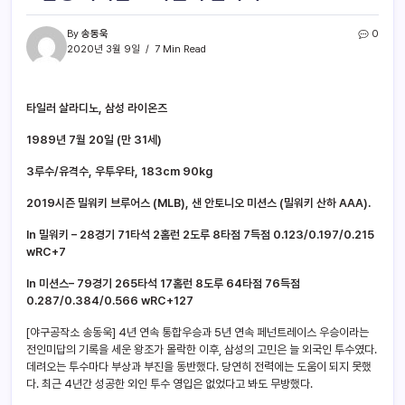
By
송동욱
0
2020년 3월 9일
7 Min Read
타일러 살라디노, 삼성 라이온즈
1989년 7월 20일 (만 31세)
3루수/유격수, 우투우타, 183cm 90kg
2019시즌 밀워키 브루어스 (MLB), 샌 안토니오 미션스 (밀워키 산하 AAA).
In 밀워키 – 28경기 71타석 2홈런 2도루 8타점 7득점 0.123/0.197/0.215
wRC+7
In 미션스– 79경기 265타석 17홈런 8도루 64타점 76득점
0.287/0.384/0.566 wRC+127
[야구공작소 송동욱] 4년 연속 통합우승과 5년 연속 페넌트레이스 우승이라는
전인미답의 기록을 세운 왕조가 몰락한 이후, 삼성의 고민은 늘 외국인 투수였다.
데려오는 투수마다 부상과 부진을 동반했다. 당연히 전력에는 도움이 되지 못했
다. 최근 4년간 성공한 외인 투수 영입은 없었다고 봐도 무방했다.