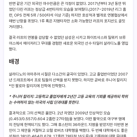
반면 같은 기간 외국인 야수만큼은 큰 걱정이 없었다. 2017년부터 3년 동안 뛰
었던 다린 러프는 정상급 4번타자의 모습을 보여줬다.(2017~2019년 리그 홈
런, OPS 전체 5위 / 500타석 이상 기준) 하지만 호성적과 별개로 연봉협상에서
매번 난항을 겪었다. 1루 혹은 지명타자만 소화 가능했던 러프의 포지션도 골칫
거리였다.
결국 러프의 연봉을 감당할 수 없었던 삼성은 시카고 화이트삭스와 밀워키 브루
어스에서 메이저리그 무대를 경험한 새로운 외국인 선수 타일러 살라디노를 영입
했다.
배경
살라디노의 아마추어 시절은 다소간의 굴곡이 있었다. 고교 졸업반이었던 2007
년 드래프트에서 프로 팀들의 선택을 받지 못했다. 하지만 곧바로 주니어 칼리지
*인 팔로마 칼리지에 진학에 진학했다.
* 주니어 칼리지: 고등학교 졸업자에게 2년간 고등 교육의 기회를 제공하되 학위
는 수여하지 않는 미국의 사립 단과대를 뜻한다.
결과적으로 그의 선택은 옳았다. 2년 차였던 2009년 인상적인 모습
(0.453/0.557/0.604 2홈런 27타점)을 보였다. 이런 활약으로 야구부 명예
의 전당에 헌액되기도 했다. 그해 휴스턴의 36라운드 지명을 받았지만 이번엔 본
인이 그 제안을 거절하고 오럴 로버츠 대학행을 택했다. 두 번째 대학에서도 좋은
성적(0.381/0.464/0.678, 17홈런 78타점 16도루)을 기록하며 대학 무대를