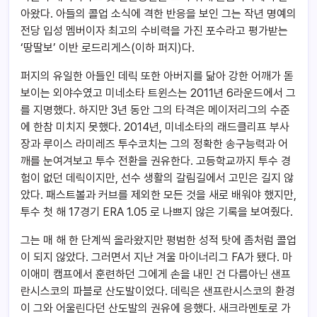
아왔다. 아들의 콜업 소식에 격한 반응을 보인 그는 작년 명예의
전당 입성 멤버이자 최고의 수비력을 가진 포수라고 평가받는
‘땅딸보’ 이반 로드리게스(이하 퍼지)다.
퍼지의 유일한 아들인 데릭 또한 아버지를 닮아 강한 어깨가 돋
보이는 외야수였고 미네소타 트윈스는 2011년 6라운드에서 그
를 지명했다. 하지만 3년 동안 그의 타격은 메이저리그의 수준
에 한참 미치지 못했다. 2014년, 미네소타의 래드클리프 부사
장과 루이스 라미레즈 투수코치는 그의 정확한 송구능력과 어
깨를 눈여겨보고 투수 전환을 권유한다. 고등학교까지 투수 경
험이 없던 데릭이지만, 선수 생활의 갈림길에서 고민은 길지 않
았다. 패스트볼과 커브를 제외한 모든 것을 새로 배워야 했지만,
투수 첫 해 17경기 ERA 1.05 로 나쁘지 않은 기록을 보여줬다.
그는 매 해 한 단계씩 올라왔지만 평범한 성적 탓에 좀처럼 콜업
이 되지 않았다. 그러면서 지난 겨울 마이너리그 FA가 됐다. 마
이애미 캠프에서 훈련하던 그에게 손을 내민 건 다름아닌 샌프
란시스코의 파블로 산도발이었다. 데릭은 샌프란시스코의 환경
이 그와 어울린다던 산도발의 권유에 응했다. 새크라멘토로 가