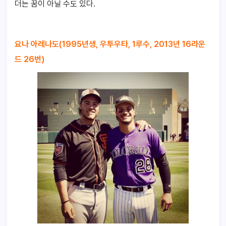
더는 꿈이 아닐 수도 있다.
요나 아레나도(1995년생, 우투우타, 1루수, 2013년 16라운
드 26번)