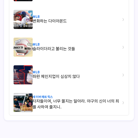
MLB
›
변화하는 다이아몬드
MLB
›
슬라이더라고 불리는 것들
MLB
›
좌완 체인지업이 심상치 않다
세이버메트릭스
타자들이여, 너무 쫄지는 말아라. 야구의 신이 너의 죄
›
를 사하여 줄지니.