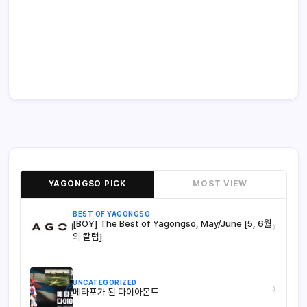
YAGONGSO PICK
MOST VIEW
BEST OF YAGONGSO
[BOY] The Best of Yagongso, May/June [5, 6월
›
의 칼럼]
UNCATEGORIZED
›
메타포가 된 다이아몬드