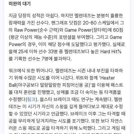
미완의 대기
지금 당장의 성적은 아쉽다. 하지만 멜렌데즈는 분명히 훌륭한
잠재력을 가진 선수다. 팬그래프 닷컴은 20-80 스케일에서 그
의 Raw Power(순수 근력)와 Game Power(장타력)에 60점
(평균 이상의 재능 수준)의 포텐셜을 부여했다. 그리고 Game
Power의 경우, 이미 해당 점수에 도달했다고 평가했다. 실제로
올해 25세 이하 선수 33명 중 멜렌데즈보다 높은 Hard Hit%
를 기록한 선수는 7명에 불과하다.
워크에식 또한 뛰어나다. 멜렌데즈는 시즌 내내 부진을 타파하
기 위해 수많은 시도를 이어 나갔다. 위트와 함께 ‘Heater
Ball(야구공보다 말랑말랑한 피칭머신용 공)’을 이용해 패스트
볼 대처 훈련을 진행했고, 상체를 조금 더 숙이는 등 타격폼을
수정했다(
링크
). 올스타 브레이크 때도 연구는 계속됐다. 멜렌
데즈는 이 시기가 자신의 스윙을 깊게 들여다보고 제대로 수정
할 수 있었던 시기라고 언급했다. 브레이크 이후 그는 타격할 때
공을 무리하게 당겨치려는 시도를 포기했다. 또한 보다 자연스
러운 스윙 궤도로 공을 타격하기 위해 노력했다. 그리고 게임 때