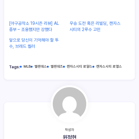
[야구공작소 19시즌 리뷰] AL
우승 도전 혹은 리빌딩, 캔자스
중부 – 조용했지만 강했다
시티의 2루수 고민
앞으로 당신이 기억해야 할 투
수, 브래드 켈러
Tags:
MLB
멜렌데스
멜렌데즈
캔자스시티 로얄스
캔자스시티 로열스
작성자
원정현