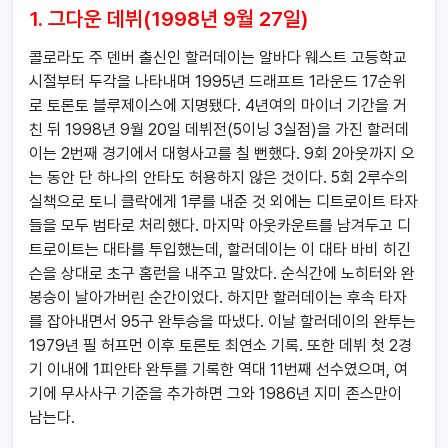
1. 그다운 데뷔(1998년 9월 27일)
콜로라도 주 덴버 출신인 할러데이는 알바다 웨스트 고등학교
시절부터 두각을 나타내며 1995년 드래프트 1라운드 17순위
로 토론토 블루제이스에 지명됐다. 4년여의 마이너 기간을 거
친 뒤 1998년 9월 20일 데뷔전(5이닝 3실점)을 가진 할러데
이는 2번째 경기에서 대형사고를 칠 뻔했다. 9회 2아웃까지 오
는 동안 단 하나의 안타도 허용하지 않은 것이다. 5회 2루수의
실책으로 토니 클락에게 1루를 내준 것 외에는 디트로이트 타자
들을 모두 범타로 처리했다. 마지막 아웃카운트를 남겨두고 디
트로이트는 대타를 투입했는데, 할러데이는 이 대타 바비 히긴
슨을 상대로 초구 홈런을 내주고 말았다. 순식간에 노히터와 완
봉승이 날아가버린 순간이었다. 하지만 할러데이는 후속 타자
를 잡아내면서 95구 완투승을 따냈다. 이날 할러데이의 완투는
1979년 필 허프먼 이후 토론토 최연소 기록. 또한 데뷔 첫 2경
기 이내에 1피안타 완투를 기록한 역대 11번째 선수였으며, 여
기에 무사사구 기준을 추가하면 그와 1986년 지미 존스만이
남는다.