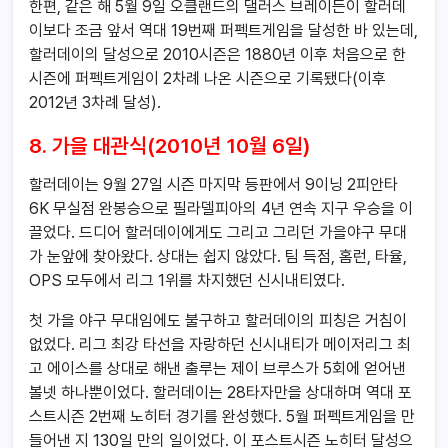
한편, 같은 해 5월 9일 오클랜드의 댈러스 브레이든이 할러데
이보다 조금 앞서 역대 19번째 퍼펙트게임을 달성한 바 있는데,
할러데이의 달성으로 2010시즌은 1880년 이후 처음으로 한
시즌에 퍼펙트게임이 2차례 나온 시즌으로 기록됐다(이후
2012년 3차례 달성).
8. 가을 대관식(2010년 10월 6일)
할러데이는 9월 27일 시즌 마지막 등판에서 9이닝 2피안타
6K 무실점 완봉승으로 필라델피아의 4년 연속 지구 우승을 이
끌었다. 드디어 할러데이에게도 그리고 그리던 가을야구 무대
가 눈앞에 찾아왔다. 상대는 쉽지 않았다. 팀 득점, 홈런, 타율,
OPS 모두에서 리그 1위를 차지했던 신시내티였다.
첫 가을 야구 무대임에도 불구하고 할러데이의 피칭은 거침이
없었다. 리그 최강 타선을 자랑하던 신시내티가 메이저리그 최
고 에이스를 상대로 해낸 출루는 제이 브루스가 5회에 얻어낸
볼넷 하나뿐이었다. 할러데이는 28타자만을 상대하며 역대 포
스트시즌 2번째 노히터 경기를 완성했다. 5월 퍼펙트게임을 만
들어낸 지 130일 만의 일이었다. 이 포스트시즌 노히터 달성으