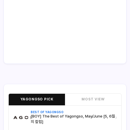
YAGONGSO PICK
MOST VIEW
BEST OF YAGONGSO
[BOY] The Best of Yagongso, May/June [5, 6월
›
의 칼럼]