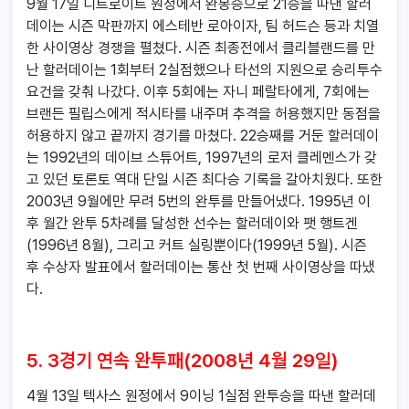
9월 17일 디트로이트 원정에서 완봉승으로 21승을 따낸 할러
데이는 시즌 막판까지 에스테반 로아이자, 팀 허드슨 등과 치열
한 사이영상 경쟁을 펼쳤다. 시즌 최종전에서 클리블랜드를 만
난 할러데이는 1회부터 2실점했으나 타선의 지원으로 승리투수
요건을 갖춰 나갔다. 이후 5회에는 자니 페랄타에게, 7회에는
브랜든 필립스에게 적시타를 내주며 추격을 허용했지만 동점을
허용하지 않고 끝까지 경기를 마쳤다. 22승째를 거둔 할러데이
는 1992년의 데이브 스튜어트, 1997년의 로저 클레멘스가 갖
고 있던 토론토 역대 단일 시즌 최다승 기록을 갈아치웠다. 또한
2003년 9월에만 무려 5번의 완투를 만들어냈다. 1995년 이
후 월간 완투 5차례를 달성한 선수는 할러데이와 팻 행트겐
(1996년 8월), 그리고 커트 실링뿐이다(1999년 5월). 시즌
후 수상자 발표에서 할러데이는 통산 첫 번째 사이영상을 따냈
다.
5. 3경기 연속 완투패(2008년 4월 29일)
4월 13일 텍사스 원정에서 9이닝 1실점 완투승을 따낸 할러데