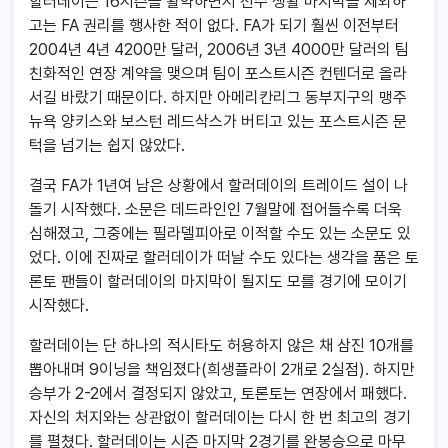
할러데이는 16시즌을 활약하면서 선수 생활 마지막을 제외하
고는 FA 권리를 행사한 적이 없다. FA가 되기 훨씬 이전부터
2004년 4년 4200만 달러, 2006년 3년 4000만 달러의 팀
친화적인 연장 계약을 맺으며 팀이 포스트시즌 컨텐더로 올라
서길 바랐기 때문이다. 하지만 아메리칸리그 동부지구의 맹주
뉴욕 양키스와 보스턴 레드삭스가 버티고 있는 포스트시즌 문
턱을 넘기는 쉽지 않았다.
결국 FA가 1년여 남은 상황에서 할러데이의 트레이드 설이 나
돌기 시작했다. 소문은 데드라인인 7월말에 접어들수록 더욱
심해졌고, 그중에는 필라델피아로 이적할 수도 있는 소문도 있
었다. 이에 진짜로 할러데이가 떠날 수도 있다는 생각을 품은 토
론토 팬들이 할러데이의 마지막이 될지도 모를 경기에 모이기
시작했다.
할러데이는 단 하나의 적시타도 허용하지 않은 채 삼진 10개를
뽑아내며 9이닝을 책임졌다(희생플라이 2개로 2실점). 하지만
승부가 2-2에서 결정되지 않았고, 토론토는 연장에서 패했다.
자신의 처지와는 상관없이 할러데이는 다시 한 번 최고의 경기
를 펼쳤다. 할러데이는 시즌 마지막 2경기를 완봉승으로 마무