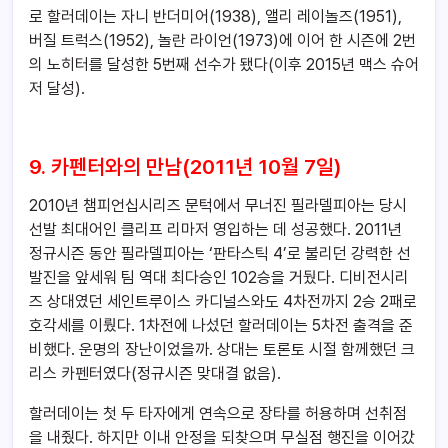
로 할러데이는 자니 반더미어(1938), 앨리 레이놀즈(1951),
버질 트럭스(1952), 놀란 라이언(1973)에 이어 한 시즌에 2번
의 노히터를 달성한 5번째 선수가 됐다(이후 2015년 맥스 슈어
저 달성).
9. 카펜터와의 만남(2011년 10월 7일)
2010년 챔피언십시리즈 문턱에서 무너진 필라델피아는 당시
선발 최대어인 클리프 리마저 영입하는 데 성공했다. 2011년
정규시즌 동안 필라델피아는 ‘판타스틱 4’로 불리던 강력한 선
발진을 앞세워 팀 역대 최다승인 102승을 거뒀다. 디비전시리
즈 상대였던 세인트루이스 카디널스와도 4차전까지 2승 2패로
호각세를 이뤘다. 1차전에 나섰던 할러데이는 5차전 출격을 준
비했다. 운명의 장난이었을까. 상대는 토론토 시절 함께했던 크
리스 카펜터였다(정규시즌 맞대결 없음).
할러데이는 첫 두 타자에게 연속으로 장타를 허용하며 선취점
을 내줬다. 하지만 이내 안정을 되찾으며 무실점 행진을 이어갔