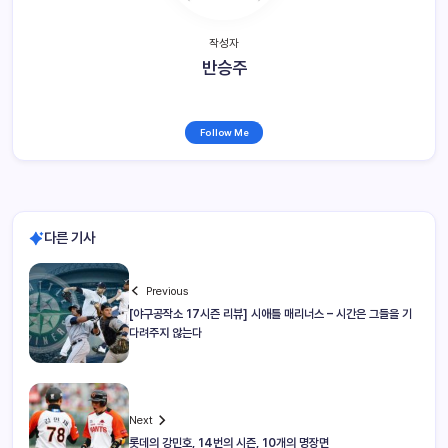
작성자
반승주
Follow Me
다른 기사
Previous
[야구공작소 17시즌 리뷰] 시애틀 매리너스 – 시간은 그들을 기
다려주지 않는다
Next
롯데의 강민호, 14번의 시즌, 10개의 명장면