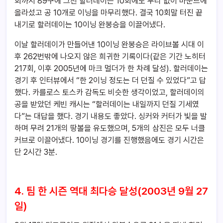
회까지 89구에 그친 할러데이는 10회에도 무리 없이 마운드에
올라섰고 공 10개로 이닝을 마무리했다. 결국 10회말 터진 끝
내기로 할러데이는 10이닝 완봉승을 이끌어냈다.
이날 할러데이가 만들어낸 10이닝 완봉승은 라이브볼 시대 이
후 262번밖에 나오지 않은 희귀한 기록이다(같은 기간 노히터
217회, 이후 2005년에 마크 멀더가 한 차례 달성). 할러데이는
경기 후 인터뷰에서 “한 2이닝 정도는 더 던질 수 있었다”고 답
했다. 카를로스 토스카 감독도 비슷한 생각이었고, 할러데이의
공을 받았던 케빈 캐시는 “할러데이는 내일까지 던질 기세였
다”는 대답을 했다. 경기 내용도 좋았다. 싱커와 커터가 빛을 발
하며 무려 21개의 땅볼을 유도했으며, 5개의 삼진은 모두 너클
커브로 이끌어냈다. 10이닝 경기를 진행했음에도 경기 시간은
단 2시간 3분.
4. 팀 한 시즌 역대 최다승 달성(2003년 9월 27
일)