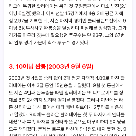
리그에 복귀한 할러데이는 복귀 첫 구원등판에서 다소 부진(2.1
이닝 6실점)했으나 이후 선발 15경기에서 4승 3패 평균 자책
점 2.97을 기록한 뒤, 시즌 마지막 경기인 클리블랜드전에서 9
이닝 8K 무사사구 완봉승을 달성하며 피날레를 장식했다. 그가
경기를 마무리 짓는데 필요했던 투구수는 단 83구. 그의 67번
의 완투 경기 가운데 최소 투구수 경기였다.
3. 10이닝 완봉(2003년 9월 6일)
2003년 첫 4월을 승리 없이 2패 평균 자책점 4.89로 마친 할
러데이는 이후 3달 동안 15연승을 내달렸다. 9월 첫 등판에서
도 시즌 4번째 완투승을 따낸 할러데이는 또 디트로이트를 상
대로 8회 2사까지 노히터 경기를 펼쳤다. 그러나 이번에는 라
몬 산티아고 대신 들어선 대타 케빈 위트에게 2루타를 허용하
고 말았다. 9회에도 올라온 할러데이는 첫 두 타자에게 안타를
내줬으나 후속 타자를 병살타와 뜬공으로 마무리하며 9이닝을
모두 책임졌다. 문제는 토론토 타선이 단 1점도 내지 못한 것. 9