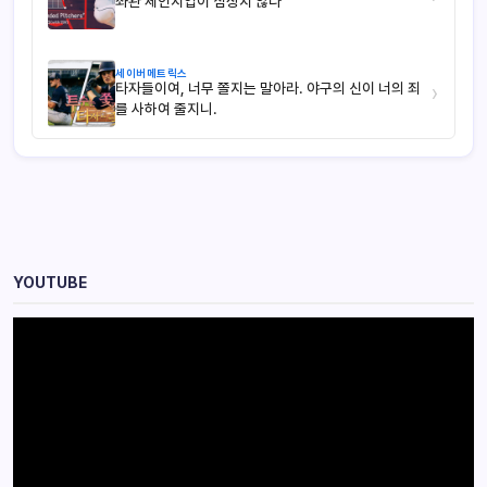
좌완 체인지업이 심상치 않다
세이버메트릭스
타자들이여, 너무 쫄지는 말아라. 야구의 신이 너의 죄
›
를 사하여 줄지니.
YOUTUBE