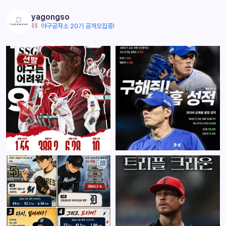
yagongso
야구공작소 20기 공개모집중!