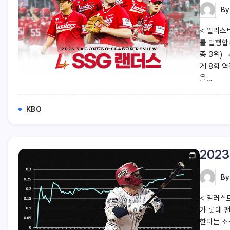
B
< 일러스
를 발행합니
종 3위)
게 8회 
을…
KBO
202
B
< 일러스
가 롯데 
한다는 소