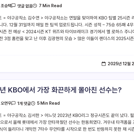
7 Min Read
y
조승택
댓글 없음
트 = 야구공작소 김수연 > 야구공작소는 연말을 맞이하여 KBO 팀별 25시즌 
다. 12월 31일까지 매일 한 팀씩 업로드됩니다. 시즌 성적 – 75승 65패 4무
 시즌 전 예상 < 2024시즌 KT 위즈와 타이브레이크 경기에서 멜 로하스 주니
역전 3점 홈런을 맞고 난 이후 김광현의 모습 > 많은 이들이 랜더스의 2025시즌
2025년 12월 
3년 KBO에서 가장 화끈하게 몰아친 선수는?
5 Min Read
y
오연우
1개 댓글
트 = 야구공작소 김서한 > 어느덧 2023년 KBO리그 정규시즌도 끝이 났다. 
팬으로서 올해 롯데에서 가장 안타까웠던 선수는 한동희였다. 겨우내 타격폼을
식이 들리더니 개막전 7타수 무안타를 시작으로 한 번도 반등하지 못한 채 시