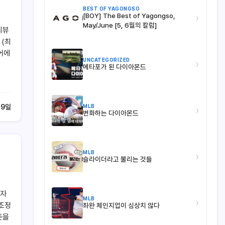
BEST OF YAGONGSO
[BOY] The Best of Yagongso,
›
May/June [5, 6월의 칼럼]
리뷰
 (최
어에
UNCATEGORIZED
›
메타포가 된 다이아몬드
MLB
29일
›
변화하는 다이아몬드
MLB
›
슬라이더라고 불리는 것들
필자
MLB
›
 조정
좌완 체인지업이 심상치 않다
즌을