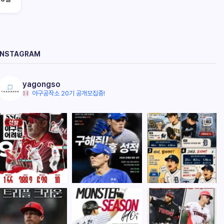
INSTAGRAM
yagongso
야구공작소 20기 공개모집중!