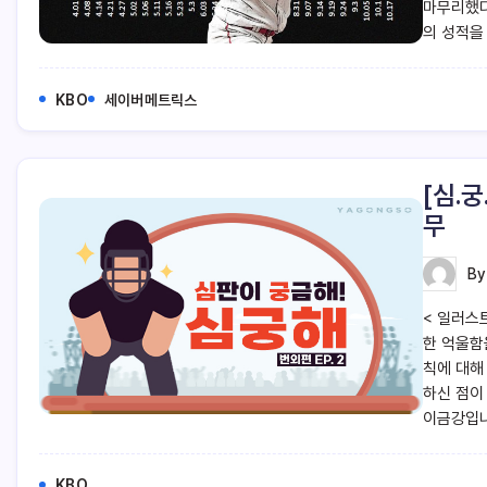
마무리했다
의 성적을
KBO
세이버메트릭스
[심.
무
B
< 일러스
한 억울함
칙에 대해
하신 점이
이금강입니
KBO