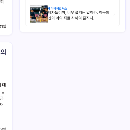
동희
세이버메트릭스
타자들이여, 너무 쫄지는 말아라. 야구의
›
신이 너의 죄를 사하여 줄지니.
21일
 의
 대
 규
궁금
자
23일