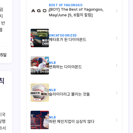
BEST OF YAGONGSO
 임
[BOY] The Best of Yagongso,
›
May/June [5, 6월의 칼럼]
지
 반
를
UNCATEGORIZED
›
메타포가 된 다이아몬드
15일
MLB
›
변화하는 다이아몬드
칙
MLB
›
슬라이더라고 불리는 것들
미국
MLB
›
발행
좌완 체인지업이 심상치 않다
라서