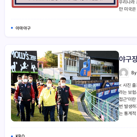
우리나라 
만 미국은 
아마야구
야구장
B
< 사진 출
라는 보험
접근’이란 
번 발생하
는 통계적
KBO