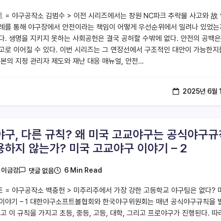
트 = 야구공작소 김범수 > 이전 시리즈에서는 창원 NC파크 추락물 사고와 故
례를 통해 야구장에서 안전이라는 책임이 어떻게 우선순위에서 밀려나 있었는
다. 생명을 지키지 못하는 사회공헌은 결국 공허할 수밖에 없다. 안전의 공백은
고로 이어질 수 있다. 이번 시리즈는 그 연장선에서 구조적인 대안이 가능한지
일본의 지정 관리자 제도와 재난 대응 매뉴얼, 안전…
2025년 6월 
야구, 다른 규칙? 왜 미국 고교야구는 공식야구규
용하지 않는가? 미국 고교야구 이야기 – 2
6 Min Read
y
이금강
댓글 없음
트 = 야구공작소 백충헌 > 미주리주에서 가장 강한 고등학교 야구팀은 없다? 
이야기 – 1 대한야구소프트볼협회와 한국야구위원회는 매년 공식야구규칙을 
리고 이 규칙을 가지고 초등, 중등, 고등, 대학, 그리고 프로야구가 진행된다. 따