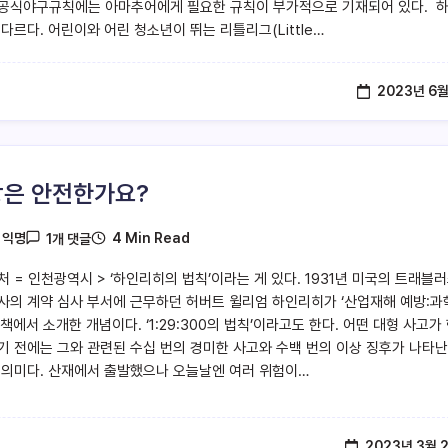
공식야구규칙에는 아마추어에게 필요한 규칙이 부가적으로 기재되어 있다. 
다르다. 어린이와 어린 청소년이 뛰는 리틀리그(Little…
2023년 6월
은 안전한가요?
4 Min Read
y
익명
1개 댓글
처 = 인천광역시 > ‘하인리히의 법칙’이라는 게 있다. 1931년 미국의 트래블
사의 계약 심사 부서에 근무하던 허버트 윌리엄 하인리히가 ‘산업재해 예방:과
책에서 소개한 개념이다. ‘1:29:300의 법칙’이라고도 한다. 어떤 대형 사고가
기 전에는 그와 관련된 수십 번의 경미한 사고와 수백 번의 이상 징후가 나타
 의미다. 산재에서 출발했으나 오늘날엔 여러 위험이…
2023년 3월 