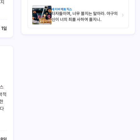
하지
세이버메트릭스
타자들이여, 너무 쫄지는 말아라. 야구의
›
신이 너의 죄를 사하여 줄지니.
 1일
러스
학적
 한
난다
28일