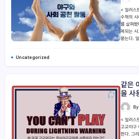
< 일러스
수혁의 사
를 살펴봤
복되는 사
묻는다. 
Uncategorized
같은 
을 사
B
< 일러스
고교야구 
한다. 그