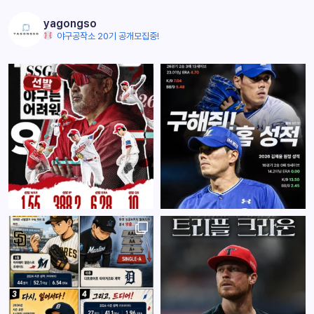
yagongso
야구공작소 20기 공개모집중!