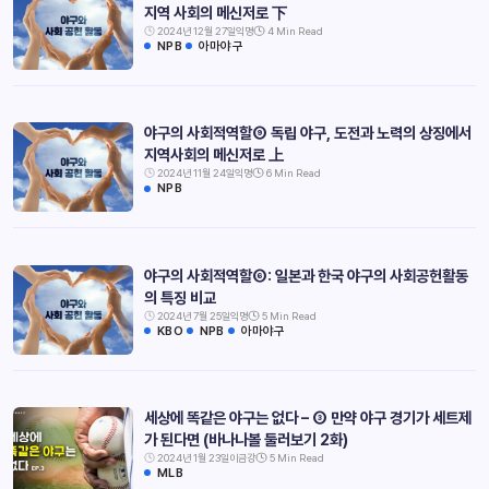
지역 사회의 메신저로 下
2024년 12월 27일
익명
4 Min Read
NPB
아마야구
야구의 사회적역할⑨ 독립 야구, 도전과 노력의 상징에서
지역사회의 메신저로 上
2024년 11월 24일
익명
6 Min Read
NPB
야구의 사회적역할⑥: 일본과 한국 야구의 사회공헌활동
의 특징 비교
2024년 7월 25일
익명
5 Min Read
KBO
NPB
아마야구
세상에 똑같은 야구는 없다 – ③ 만약 야구 경기가 세트제
가 된다면 (바나나볼 둘러보기 2화)
2024년 1월 23일
이금강
5 Min Read
MLB