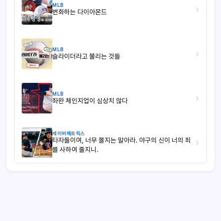
MLB
›
변화하는 다이아몬드
MLB
›
슬라이더라고 불리는 것들
MLB
›
좌완 체인지업이 심상치 않다
세이버메트릭스
타자들이여, 너무 쫄지는 말아라. 야구의 신이 너의 죄
›
를 사하여 줄지니.