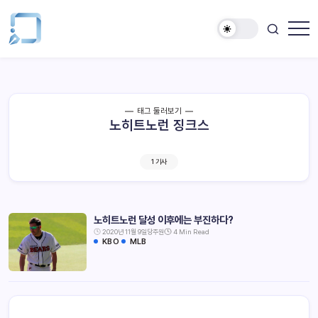
태그 둘러보기
노히트노런 징크스
1 기사
노히트노런 달성 이후에는 부진하다?
2020년 11월 9일
당주원
4 Min Read
KBO
MLB