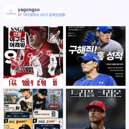
yagongso
야구공작소 20기 공개모집중!