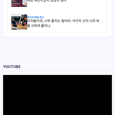
좌완 체인지업이 심상치 않다
세이버메트릭스
타자들이여, 너무 쫄지는 말아라. 야구의 신이 너의 죄
›
를 사하여 줄지니.
YOUTUBE