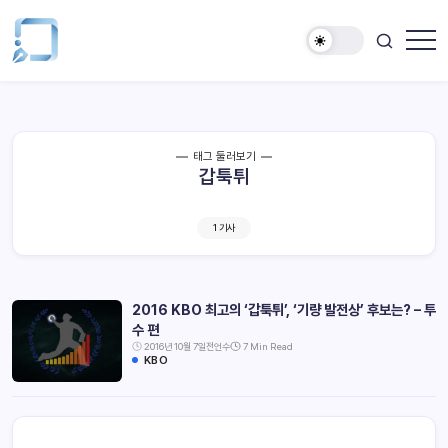
태그 둘러보기
갑툭튀
1 기사
2016 KBO 최고의 ‘갑툭튀’, ‘기량 발전상’ 후보는? – 투
수 편
2016년 10월 7일
전언수
7 Min Read
KBO