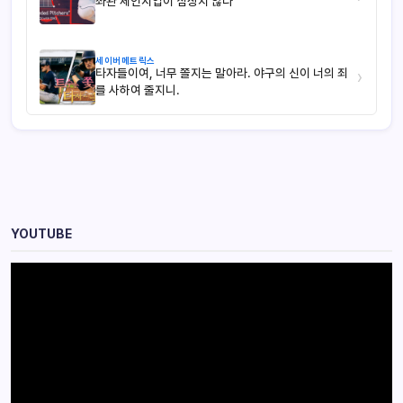
좌완 체인지업이 심상치 않다
세이버메트릭스
타자들이여, 너무 쫄지는 말아라. 야구의 신이 너의 죄
›
를 사하여 줄지니.
YOUTUBE