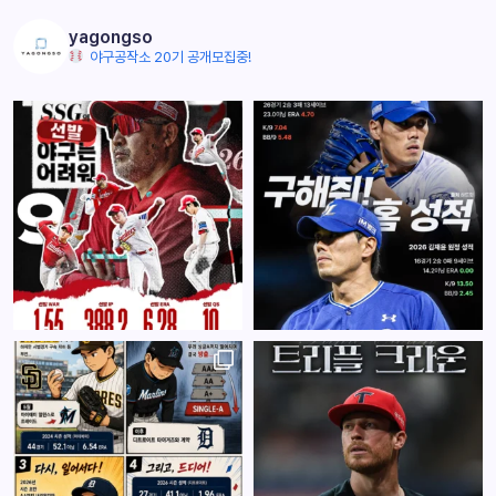
yagongso
야구공작소 20기 공개모집중!