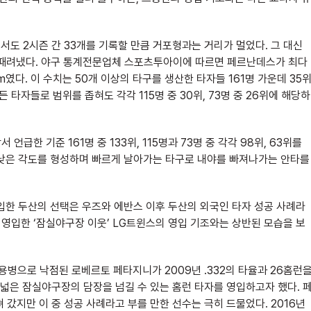
도 2시즌 간 33개를 기록할 만큼 거포형과는 거리가 멀었다. 그 대신
 때려냈다. 야구 통계전문업체 스포츠투아이에 따르면 페르난데스가 최다
km였다. 이 수치는 50개 이상의 타구를 생산한 타자들 161명 가운데 35
든 타자들로 범위를 좁혀도 각각 115명 중 30위, 73명 중 26위에 해당하
언급한 기준 161명 중 133위, 115명과 73명 중 각각 98위, 63위를
 낮은 각도를 형성하며 빠르게 날아가는 타구로 내야를 빠져나가는 안타를
입한 두산의 선택은 우즈와 에반스 이후 두산의 외국인 타자 성공 사례라
 영입한 ‘잠실야구장 이웃’ LG트윈스의 영입 기조와는 상반된 모습을 보
 용병으로 낙점된 로베르토 페타지니가 2009년 .332의 타율과 26홈런
 넓은 잠실야구장의 담장을 넘길 수 있는 홈런 타자를 영입하고자 했다. 
 갔지만 이 중 성공 사례라고 부를 만한 선수는 극히 드물었다. 2016년