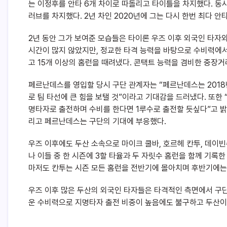
는 이정후를 안타 6개 차이로 따돌리고 타이틀을 차지했다. 동
러브를 차지했다. 2년 차인 2020년에 그는 다시 한번 최다 안
2년 동안 그가 보여준 모습들은 타이론 우즈 이후 외국인 타자와
시간이 많지 않았지만, 정교한 타격 능력을 바탕으로 수비력에서
고 15개 이상의 홈런을 때려냈다. 콘택트 능력을 겸비한 중장
페르난데스를 영입할 당시 구단 관계자는 “페르난데스는 2018년
로 팀 타선에 큰 힘을 보탤 것”이라고 기대감을 드러냈다. 또한 
명타자로 출전하며 수비를 한다면 1루수로 출전할 듯싶다”고 밝
리고 페르난데스는 구단의 기대에 부응했다.
우즈 이후에도 두산 소속으로 마이크 쿨바, 호르헤 칸투, 데이빈슨
나 이들 중 한 시즌에 3할 타율과 두 자릿수 홈런을 함께 기록한
마저도 칸투는 시즌 모든 홈런을 전반기에 몰아치며 후반기에는
우즈 이후 많은 두산의 외국인 타자들은 타격적인 측면에서 구
운 수비력으로 지명타자 출전 비중이 높음에도 불구하고 두산이 