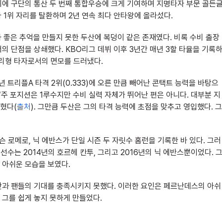
시에 구단의 통산 두 번째 통합우승에 크게 기여하며 지명타자 부문 골든
타 1위 자리를 탈환하며 2년 연속 최다 안타왕에 올라섰다.
 좋은 추억을 만들지 못한 두산에 복덩이 같은 존재였다. 비록 수비 출장
의 단점을 상쇄했다. KBO리그 데뷔 이후 3년간 매년 3할 타율을 기록
거리형 타자로서의 면모를 드러냈다.
 트리플A 타격 2위(0.333)에 오른 만큼 빼어난 콘택트 능력을 바탕으
“주 포지션은 1루수지만 수비 실력 자체가 뛰어난 편은 아니다. 대부분 지
혔다(
출처
). 그만큼 두산은 그의 타격 능력에 초점을 맞추고 영입했다. 그
 로메로, 닉 에반스가 단일 시즌 두 자릿수 홈런을 기록한 바 있다. 그러
 선수는 2014년의 호르헤 칸투, 그리고 2016년의 닉 에반스뿐이었다. 
 아쉬운 모습을 보였다.
단과 팬들의 기대를 충족시키지 못했다. 이러한 요인은 페르난데스의 아쉬
그를 쉽게 놓지 못하게 만들었다.