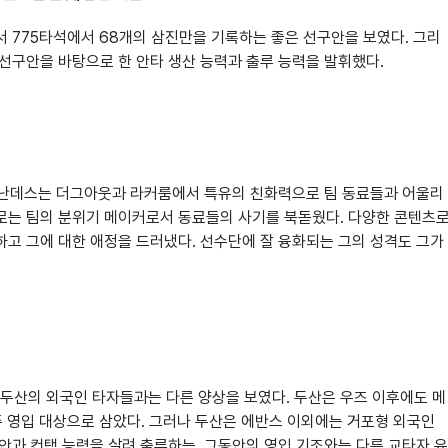
서 775타석에서 68개의 삼진만을 기록하는 좋은 선구안을 보였다. 그리
 선구안을 바탕으로 한 안타 생산 능력과 출루 능력을 발휘했다.
난데스는 더그아웃과 라커룸에서 특유의 친화력으로 팀 동료들과 어울리
때로는 팀의 분위기 메이커로서 동료들의 사기를 북돋웠다. 다양한 콘텐츠
하고 그에 대한 애정을 드러냈다. 선수단에 잘 융화되는 그의 성격도 그가
두산의 외국인 타자들과는 다른 양상을 보였다. 두산은 우즈 이후에도 메
주 영입 대상으로 삼았다. 그러나 두산은 에반스 이외에는 거포형 외국인
안과 컨택 능력을 살려 출루하는, 그동안의 영입 기조와는 다른 교타자 유