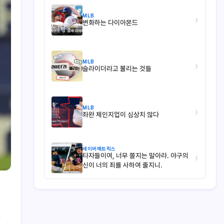
MLB
›
변화하는 다이아몬드
MLB
›
슬라이더라고 불리는 것들
MLB
›
좌완 체인지업이 심상치 않다
세이버메트릭스
타자들이여, 너무 쫄지는 말아라. 야구의
›
신이 너의 죄를 사하여 줄지니.