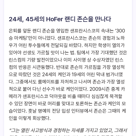
24
세, 45세의 HoFer 랜디 존슨을 만나다
은퇴를 앞둔 랜디 존슨을 영입한 샌프란시스코의 속내는 ‘300
승 마케팅’만이 아니었다. 샌프란시스코는 존슨의 경험과 노하
우가 어린 투수들에게 전달되길 바랐다. 하지만 학생이 열의가
있어야 선생도 가르칠 맛이 나는 법. 팀에서 가장 기대했던 것은
린스컴의 기량 발전이었으나 이미 사이영 상 수상자였던 린스
컴의 반응은 시큰둥했다. 반대로 존슨의 가르침을 가장 열성적
으로 따랐던 것은 24세의 케인과 19세의 어린 막내 범가너였
다. 그중에서도 룸메이트를 자처하고 나서며 존슨과 가장 열성
적으로 붙어 다닌 선수가 바로 케인이었다. 2009시즌 중계 카
메라가 샌프란시스코 덕아웃을 비출 때마다 심심찮게 목격할
수 있던 장면이 바로 머리를 맞대고 토론하는 존슨과 케인의 모
습이었다. 훗날 명예의 전당 입성 인터뷰에서 존슨은 그때의 케
인을 이렇게 회상했다.
“
그는 열린 사고방식과 경청하는 자세를 가지고 있었고, 그래서