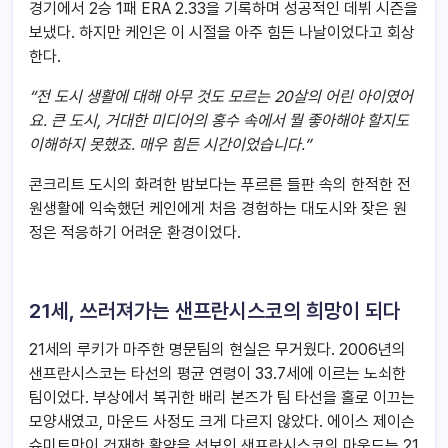
경기에서 2승 1패 ERA 2.33을 기록하며 성공적인 데뷔 시즌을
보냈다. 하지만 케인은 이 시절을 아주 힘든 나날이었다고 회상
한다.
“
전 도시 생활에 대해 아무 것도 모르는 20살의 어린 아이였어
요. 큰 도시, 거대한 미디어의 홍수 속에서 뭘 좋아해야 할지도
이해하지 못했죠. 매우 힘든 시간이었습니다.”
콘크리트 도시의 화려한 밤보다는 푸르른 들판 속의 한적한 전
원생활에 익숙했던 케인에게 처음 경험하는 대도시와 잦은 원
정은 적응하기 어려운 환경이었다.
21
세, 쓰러져가는 샌프란시스코의 희망이 되다
21세의 루키가 마주한 명문팀의 현실은 무거웠다. 2006년의
샌프란시스코는 타선의 평균 연령이 33.7세에 이르는 노쇠한
팀이었다. 부상에서 복귀한 배리 본즈가 팀 타선을 홀로 이끄는
모양새였고, 마운드 사정도 크게 다르지 않았다. 에이스 제이슨
슈미트만이 건재한 활약을 선보인 샌프란시스코의 마운드는 21