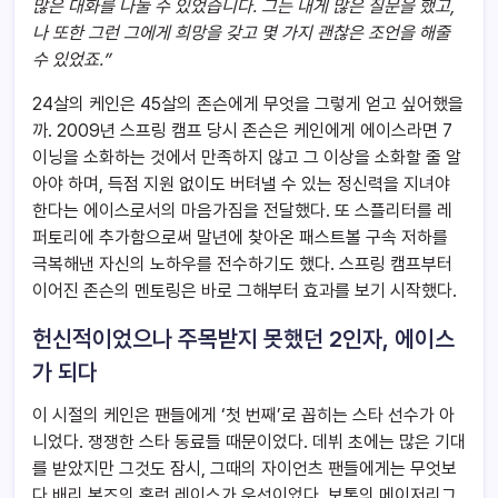
많은 대화를 나눌 수 있었습니다. 그는 내게 많은 질문을 했고,
나 또한 그런 그에게 희망을 갖고 몇 가지 괜찮은 조언을 해줄
수 있었죠.”
24살의 케인은 45살의 존슨에게 무엇을 그렇게 얻고 싶어했을
까. 2009년 스프링 캠프 당시 존슨은 케인에게 에이스라면 7
이닝을 소화하는 것에서 만족하지 않고 그 이상을 소화할 줄 알
아야 하며, 득점 지원 없이도 버텨낼 수 있는 정신력을 지녀야
한다는 에이스로서의 마음가짐을 전달했다. 또 스플리터를 레
퍼토리에 추가함으로써 말년에 찾아온 패스트볼 구속 저하를
극복해낸 자신의 노하우를 전수하기도 했다. 스프링 캠프부터
이어진 존슨의 멘토링은 바로 그해부터 효과를 보기 시작했다.
헌신적이었으나 주목받지 못했던 2인자, 에이스
가 되다
이 시절의 케인은 팬들에게 ‘첫 번째’로 꼽히는 스타 선수가 아
니었다. 쟁쟁한 스타 동료들 때문이었다. 데뷔 초에는 많은 기대
를 받았지만 그것도 잠시, 그때의 자이언츠 팬들에게는 무엇보
다 배리 본즈의 홈런 레이스가 우선이었다. 보통의 메이저리그