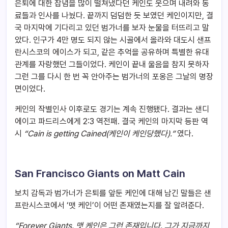
은퇴에 대한 잡념을 많이 떨쳐냈다던 케인도 웃으며 내려와 동
료들과 인사를 나눴다. 끝까지 덤덤한 듯 보였던 케인이지만, 결
국 마지막에 기다리고 있던 범가너를 보자 눈물을 터뜨리고 말
았다. 인구가 4만 명도 되지 않는 시골에서 올라와 대도시 샌프
란시스코의 에이스가 되고, 같은 추억을 공유하며 특별한 유대
관계를 자랑했던 그들이었다. 케인이 끝내 울음을 참지 못하자
그런 그를 다시 한 번 꼭 안아주는 범가너의 포옹은 그날의 명장
면이었다.
케인의 작별인사 이후로도 경기는 계속 진행됐다. 결과는 샌디
에이고 파드리스에게 2:3 역전패. 결국 케인의 마지막 등판 역
시
“Cain is getting Cained(케인이 케인당했다).”
였다.
San Francisco Giants on Matt Cain
보치 감독과 범가너가 은퇴를 앞둔 케인에 대해 남긴 말들은 샌
프란시스코에서 ‘맷 케인’이 어떤 존재였는지를 잘 알려준다.
“Forever Giants.
맷 케인은 그런 존재입니다. 그가 지금까지