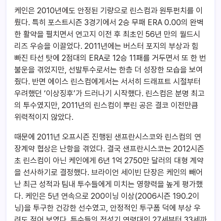
케인은 2010년에도 안정된 기량으로 린스컴과 원투펀치를 이
뤘다. 특히 포스트시즌 3경기에서 2승 무패 ERA 0.00의 완벽
한 활약을 펼치면서 연고지 이전 후 최초인 56년 만의 월드시
리즈 우승을 이끌었다. 2011년에는 버스터 포지의 부상과 힘
빠진 타선 탓에 2점대의 ERA로 12승 11패를 거두면서 또 한 번
불운을 겪었지만, 선발투수로서는 한층 더 성장한 모습을 보여
줬다. 반면 에이스 린스컴에게서는 서서히 드래프트 시절부터
우려했던 ‘이상징후’가 드러나기 시작했다. 린스컴은 분명 최고
의 투수였지만, 2011년의 린스컴이 뿌린 공은 결코 이전만큼
위력적이지 않았다.
때문에 2011년 오프시즌 진행된 샌프란시스코와 린스컴의 연
장계약 협상은 난항을 겪었다. 결국 샌프란시스코는 2012시즌
초 린스컴이 아닌 케인에게 6년 1억 2750만 달러의 대형 계약
을 선사하기로 결정했다. 브라이언 세이빈 단장은 케인의 빼어
난 최근 성적과 팀내 투수들에게 미치는 영향력을 높게 평가했
다. 케인은 5년 연속으로 200이닝 이상(2006시즌 190.2이
닝)을 투구한 건강한 선수였고, 안정적인 투구폼 덕에 부상 우
려도 적어 보였다. 투수들의 전성기 연령대인 27세부터 33세까