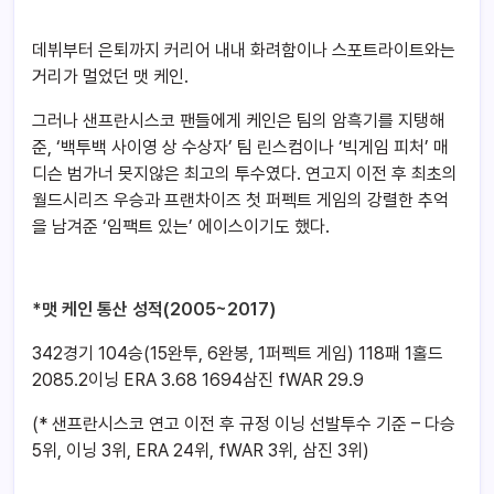
데뷔부터 은퇴까지 커리어 내내 화려함이나 스포트라이트와는
거리가 멀었던 맷 케인.
그러나 샌프란시스코 팬들에게 케인은 팀의 암흑기를 지탱해
준, ‘백투백 사이영 상 수상자’ 팀 린스컴이나 ‘빅게임 피처’ 매
디슨 범가너 못지않은 최고의 투수였다. 연고지 이전 후 최초의
월드시리즈 우승과 프랜차이즈 첫 퍼펙트 게임의 강렬한 추억
을 남겨준 ‘임팩트 있는’ 에이스이기도 했다.
*맷 케인 통산 성적(2005~2017)
342경기 104승(15완투, 6완봉, 1퍼펙트 게임) 118패 1홀드
2085.2이닝 ERA 3.68 1694삼진 fWAR 29.9
(* 샌프란시스코 연고 이전 후 규정 이닝 선발투수 기준 – 다승
5위, 이닝 3위, ERA 24위, fWAR 3위, 삼진 3위)