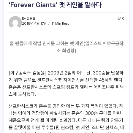
‘Forever Giants’ 맷 케인을 말하다
By
유은호
0
2018년 4월 17일
11 Min Read
홈 팬들에게 작별 인사를 고하는 맷 케인(일러스트 = 야구공작
소 최경령)
[야구공작소 김동윤] 2009년 2월의 어느 날, 300승을 달성하
기 위한 팀으로 샌프란시스코 자이언츠를 선택한 45세의 랜디
존슨은 샌프란시스코의 스프링 캠프가 열리는 애리조나주 피닉
스에 도착했다.
샌프란시스코가 존슨을 영입한 데는 두 가지 목적이 있었다. 하
나는 명예의 전당행이 확실시되는 존슨의 300승 무대를 마련
해줌으로써 얻게 될 마케팅 효과였다. 다른 하나는 팀의 암흑기
를 끝맺어줄 어린 투수들(팀 린스컴, 맷 케인, 조나단 산체스, 매