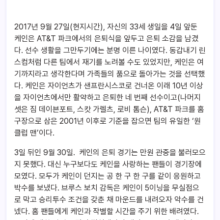
2017년 9월 27일(현지시간), 자신의 33세 생일을 4일 앞둔
케인은 AT&T 파크에서의 은퇴식을 앞두고 은퇴 소감을 남겼
다. 선수 생활을 그만두기에는 분명 이른 나이였다. 동갑내기 린
스컴처럼 다른 팀에서 재기를 노려볼 수도 있었지만, 케인은 여
기까지라고 생각한다며 가족들의 품으로 돌아가는 것을 선택했
다. 케인은 자이언츠가 샌프란시스코로 건너온 이래 10년 이상
을 자이언츠에서만 활약하고 은퇴한 네 번째 선수이고(나머지
셋은 짐 데이븐포트, 스캇 가렐츠, 로비 톰슨), AT&T 파크를 홈
구장으로 삼은 2001년 이후로 기준을 잡으면 팀의 유일한 ‘원
클럽 맨’이다.
3일 뒤인 9월 30일. 케인의 은퇴 경기는 만원 관중을 불러모으
지 못했다. 대신 누구보다도 케인을 사랑하는 팬들이 경기장에
모였다. 모두가 케인이 던지는 공 한 구 한 구를 같이 응원하고
박수를 보냈다. 브루스 보치 감독은 케인이 5이닝을 무실점으
로 막고 승리투수 조건을 갖춘 채 마운드를 내려오자 악수를 건
넸다. 홈 팬들에게 케인과 작별할 시간을 주기 위한 배려였다.