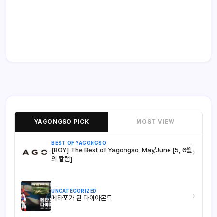
YAGONGSO PICK
MOST VIEW
BEST OF YAGONGSO
[BOY] The Best of Yagongso, May/June [5, 6월
›
의 칼럼]
UNCATEGORIZED
›
메타포가 된 다이아몬드