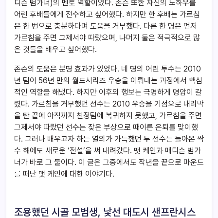
디슨 범가너)의 멘토 역할이었다. 존슨 또한 자신의 노하우를
어린 후배들에게 전수하고 싶어했다. 하지만 한 후배는 가르침
은 한 번으로 충분하다며 도움을 거부했다. 다른 한 명은 먼저
가르침을 주면 그제서야 따랐으며, 나머지 둘은 적극적으로 많
은 것들을 배우고 싶어했다.
존슨의 도움은 분명 효과가 있었다. 네 명의 어린 투수는 2010
년 팀이 56년 만의 월드시리즈 우승을 이뤄내는 과정에서 핵심
적인 역할을 해냈다. 하지만 이후의 행보는 극명하게 명암이 갈
렸다. 가르침을 거부했던 선수는 2010 우승을 기점으로 내리막
을 탄 끝에 아직까지 친정팀에 복귀하지 못했고, 가르침을 주면
그제서야 따랐던 선수는 잦은 부상으로 때이른 은퇴를 맞이했
다. 그러나 배우고자 하는 열의가 가득했던 두 선수는 돌아온 짝
수 해에도 새로운 ‘전설’을 써 내려갔다. 맷 케인과 매디슨 범가
너가 바로 그 둘이다. 이 글은 그중에서도 작년을 끝으로 마운드
를 떠난 맷 케인에 대한 이야기다.
조용했던 시골 모범생, 낯선 대도시 샌프란시스