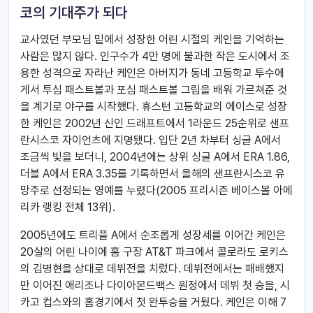
코의 기대주가 되다
교사였던 부모님 밑에서 성장한 어린 시절의 케인을 기억하는
사람은 많지 않다. 인구수가 4만 명에 불과한 작은 도시에서 조
용한 성격으로 자라난 케인은 아버지가 동네 고등학교 투수에
게서 투심 패스트볼과 포심 패스트볼 그립을 배워 가르쳐준 것
을 계기로 야구를 시작했다. 휴스턴 고등학교의 에이스로 성장
한 케인은 2002년 신인 드래프트에서 1라운드 25순위로 샌프
란시스코 자이언츠에 지명됐다. 입단 2년 차부터 싱글 A에서
조금씩 빛을 보더니, 2004년에는 상위 싱글 A에서 ERA 1.86,
더블 A에서 ERA 3.35를 기록하면서 올해의 샌프란시스코 유
망주로 선정되는 영예를 누렸다(2005 프리시즌 베이스볼 아메
리카 랭킹 전체 13위).
2005년에도 트리플 A에서 순조롭게 성장세를 이어간 케인은
20살의 어린 나이에 홈 구장 AT&T 파크에서 콜로라도 로키스
의 김병현을 상대로 데뷔전을 치렀다. 데뷔전에서는 패배했지
만 이어진 애리조나 다이아몬드백스 원정에서 데뷔 첫 승을, 시
카고 컵스와의 홈경기에서 첫 완투승을 거뒀다. 케인은 이해 7