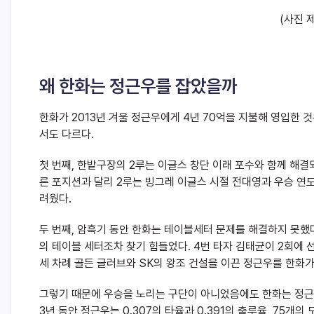
(사진 
왜 한화는 정근우를 잡았을까
한화가 2013년 겨울 정근우에게 4년 70억을 지불해 영입한 
서도 다르다.
첫 번째, 한밭구장의 2루는 이글스 창단 이래 포수와 함께 해결
른 포지션과 달리 2루는 빙그레 이글스 시절 전대영과 우승 연도의
려웠다.
두 번째, 암흑기 동안 한화는 테이블세터 문제를 해결하지 못했
의 테이블 세터조차 찾기 힘들었다. 4번 타자 김태균이 2회에 
세 차례 골든 글러브와 SK의 왕조 건설을 이끈 정근우를 한화가
그렇기 때문에 우승을 노리는 구단이 아니었음에도 한화는 정근
3년 동안 정근우는 0.307의 타율과 0.391의 출루율, 75개의