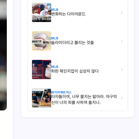
MLB
›
변화하는 다이아몬드
MLB
›
슬라이더라고 불리는 것들
MLB
›
좌완 체인지업이 심상치 않다
세이버메트릭스
타자들이여, 너무 쫄지는 말아라. 야구의
›
신이 너의 죄를 사하여 줄지니.