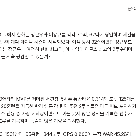
 리그에서 한화는 정근우와 이용규를 각각 70억, 67억에 영입하며 세간을
생들의 계약 마지막 시즌이 시작되었다. 이적 당시 32살이었던 정근우도
되는 정근우는 여전히 한화 최고의, 아니 역대 이글스 최고의 2루수이며
는 계속 평안할 수 있을까?
00안타와 MVP를 거머쥔 서건창, 5시즌 통산타율 0.314와 도루 125개를
 20홈런을 기록한 박경수 등 각 팀의 주전 2루수들은 다른 어느 포지션
루수 진용 중 가장 베테랑이면서도 이들 못지 않은 성적을 기록한 선수가
22도루를 기록하며 녹슬지 않은 기량을 과시했다.
1531안타, 95홈런, 344도루, OPS 0.803에 누적 WAR 45.28라는