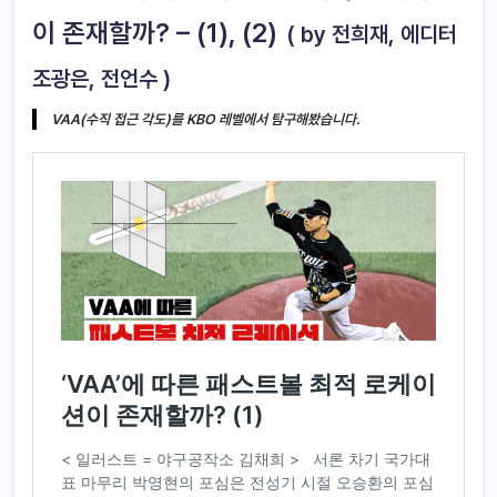
이 존재할까? – (1), (2)
( by 전희재, 에디터
조광은, 전언수 )
VAA(수직 접근 각도)를 KBO 레벨에서 탐구해봤습니다.