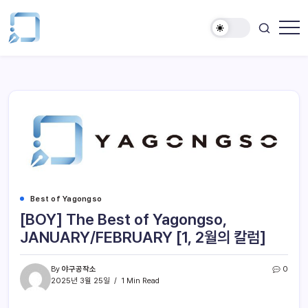
Best of Yagongso
[BOY] The Best of Yagongso,
JANUARY/FEBRUARY [1, 2월의 칼럼]
By
야구공작소
0
2025년 3월 25일
1 Min Read