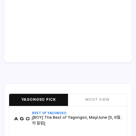
YAGONGSO PICK
MOST VIEW
BEST OF YAGONGSO
[BOY] The Best of Yagongso, May/June [5, 6월
›
의 칼럼]