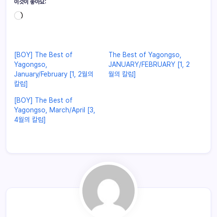
이것이 좋아요:
[BOY] The Best of
The Best of Yagongso,
Yagongso,
JANUARY/FEBRUARY [1, 2
January/February [1, 2월의
월의 칼럼]
칼럼]
[BOY] The Best of
Yagongso, March/April [3,
4월의 칼럼]